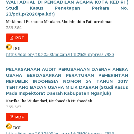
WALI ADHAL DI PENGADILAN AGAMA KOTA KEDIRI (
Studi Kasus Penetapan Perkara No.
23/pdt.p/2020/pa.kdr)
Makhmud Purnomo Maulana, Sholahuddin Fathurrohman
356-364
PDF
DOI:
https://doi.org/10.32503/mizan.v14i2%20inpress.7985
PELAKSANAAN AUDIT PERUSAHAAN DAERAH ANEKA
USAHA BERDASARKAN PERATURAN PEMERINTAH
REPUBLIK INDONESIA NOMOR 54 TAHUN 2017
TENTANG BADAN USAHA MILIK DAERAH (Studi Kasus
Pada Inspektorat Daerah Kabupaten Nganjuk)
Kartika Ika Wulandari, Nurbaedah Nurbaedah
365-367
PDF
DOI:
https://doi.org/10.32503/mizan.v14i2%20inpress.7986