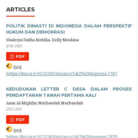
ARTICLES
POLITIK DINASTI DI INDONESIA DALAM PERSPEKTIF
HUKUM DAN DEMOKRASI
Shalesya Fatiha Rizkika, Delly Maulana
278-289
PDF
DOI:
https://doi.org/10.32503/mizan.v14i2%20inpress.7787
KEDUDUKAN LETTER C DESA DALAM PROSES
PENDAFTARAN TANAH PERTAMA KALI
Anas Al-Mighfar, Nurbaedah Nurbaedah
290-297
PDF
DOI:
https://doi.org/10.32503/mizan.v14i2%20inpress.7979