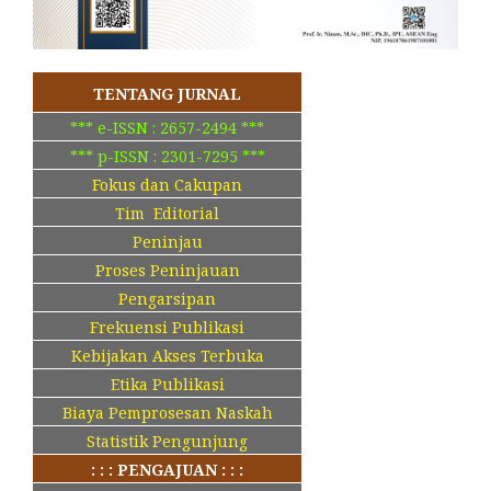
TENTANG JURNAL
*** e-ISSN : 2657-2494 ***
*** p-ISSN : 2301-7295 ***
Fokus dan Cakupan
Tim Editorial
Peninjau
Proses Peninjauan
Pengarsipan
Frekuensi Publikasi
Kebijakan Akses Terbuka
Etika Publikasi
Biaya Pemprosesan Naskah
Statistik Pengunjung
: : : PENGAJUAN : : :