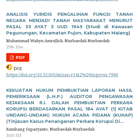
ANALISIS YURIDIS PENGALIHAN FUNGSI TANAH
NEGARA MENJADI TANAH MASYARAKAT MENURUT
PASAL 33 AYAT 3 UUD 1945 (Studi di Kawasan
Pegunungan, Kecamatan Pujon, Kabupaten Malang)
Muhammad Wahyu Amrulloh, Nurbaedah Nurbaedah
298-304
PDF
DOI:
https://doi.org/10.32503/mizan.v14i2%20inpress.7980
KEKUATAN HUKUM PEMBUKTIAN LAPORAN HASIL
PEMERIKSAAN (L.H.P.) AUDITOR PENGAWASAN
KEJAKSAAN R.I. DALAM PEMBUKTIAN PERKARA
KORUPSI BERDASARKAN PASAL 184 AYAT (1) KITAB
UNDANG-UNDANG HUKUM ACARA PIDANA (KUHAP)
(Tinjauan Kasus Penanganan Perkara Korupsi Di...
Bambang Suparyanto, Nurbaedah Nurbaedah
305-313