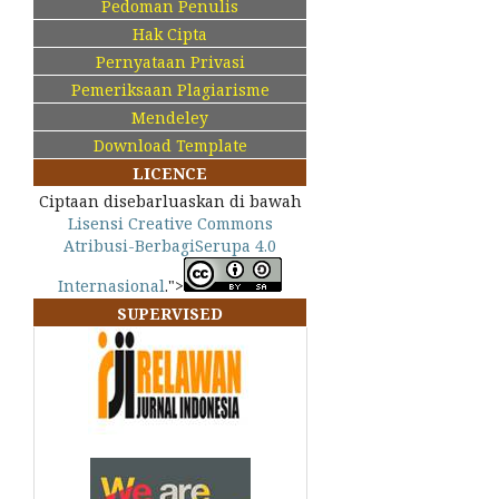
Pedoman Penulis
Hak Cipta
Pernyataan Privasi
Pemeriksaan Plagiarisme
Mendeley
Download Template
LICENCE
Ciptaan disebarluaskan di bawah
Lisensi Creative Commons
Atribusi-BerbagiSerupa 4.0
Internasional
.">
SUPERVISED