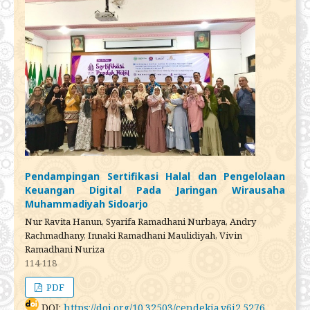
Pendampingan Sertifikasi Halal dan Pengelolaan
Keuangan Digital Pada Jaringan Wirausaha
Muhammadiyah Sidoarjo
Nur Ravita Hanun, Syarifa Ramadhani Nurbaya, Andry
Rachmadhany, Innaki Ramadhani Maulidiyah, Vivin
Ramadhani Nuriza
114-118
PDF
DOI:
https://doi.org/10.32503/cendekia.v6i2.5276