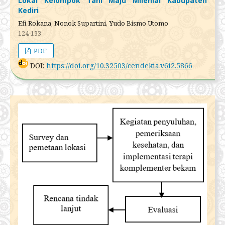
Lokal Kelompok Tani Maju Milenial Kabupaten
Kediri
Efi Rokana, Nonok Supartini, Yudo Bismo Utomo
124-133
PDF
DOI:
https://doi.org/10.32503/cendekia.v6i2.5866