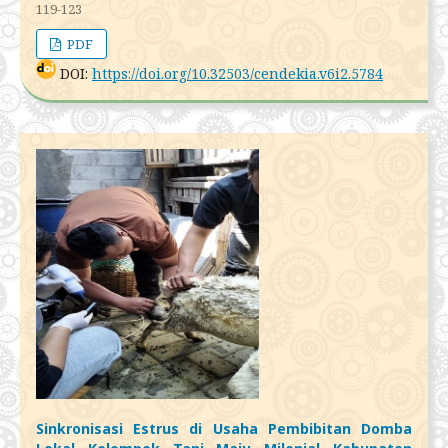
119-123
PDF
DOI:
https://doi.org/10.32503/cendekia.v6i2.5784
Sinkronisasi Estrus di Usaha Pembibitan Domba