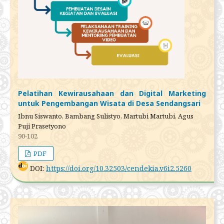
Pelatihan Kewirausahaan dan Digital Marketing
untuk Pengembangan Wisata di Desa Sendangsari
Ibnu Siswanto, Bambang Sulistyo, Martubi Martubi, Agus
Puji Prasetyono
90-102
PDF
DOI:
https://doi.org/10.32503/cendekia.v6i2.5260