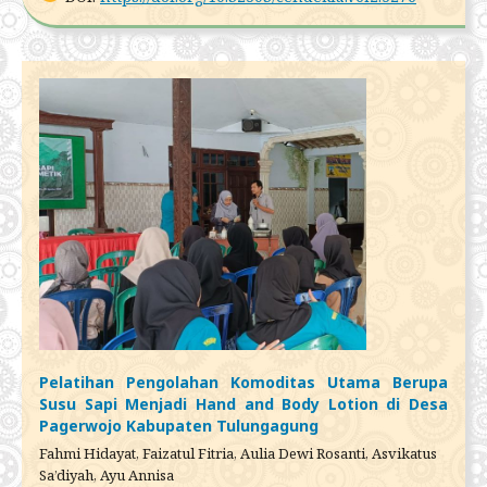
Pelatihan Pengolahan Komoditas Utama Berupa
Susu Sapi Menjadi Hand and Body Lotion di Desa
Pagerwojo Kabupaten Tulungagung
Fahmi Hidayat, Faizatul Fitria, Aulia Dewi Rosanti, Asvikatus
Sa’diyah, Ayu Annisa