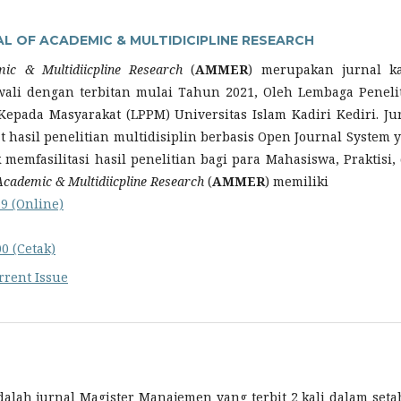
L OF ACADEMIC & MULTIDICIPLINE RESEARCH
ic & Multidiicpline Research
(
AMMER
) merupakan jurnal k
wali dengan terbitan mulai Tahun 2021, Oleh Lembaga Peneli
epada Masyarakat (LPPM) Universitas Islam Kadiri Kediri. Ju
 hasil penelitian multidisiplin berbasis Open Journal System 
 memfasilitasi hasil penelitian bagi para Mahasiswa, Praktisi,
Academic & Multidiicpline Research
(
AMMER
) memiliki
19 (Online)
00 (Cetak)
rrent Issue
dalah jurnal Magister Manajemen yang terbit 2 kali dalam set