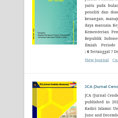
yaitu pada bula
peneliti dan do
keuangan, manaj
daya manusia. Kep
Kementerian Pen
Republik Indone
Ilmiah Period
: 6
Tertanggal 7 
View Journal
Cu
JCA (Jurnal Cen
JCA (Jurnal Cende
published in 202
Kadiri Islamic Un
June and December