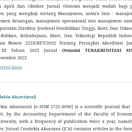
n April dan Oktober. Jurnal Otonomi menjadi wadah bagi 
sen yang mengkaji tentang Manajemen, antara lain : manaj
emen keuangan, manajemen operasional dan manajemen su
utusan Direktur Jenderal Pendidikan Tinggi, Riset, Dan Tekno
didikan, Kebudayaan, Riset, Dan Teknologi Republik Indon
sia Nomor 225/E/KPT/2022 Tentang Peringkat Akreditasi Ju
e III Tahun 2022 Jurnal
Otonomi TERAKREDITASI SI
Desember 2022
rrent Issue
dekia Akuntansi)
kia Akuntansi) [e-ISSN 2723-0090] is a scientific journal that
0, by the Accounting Departement of the Faculty of Econom
iversity, with a frequency of publication twice a year, namel
. Jurnal Cendekia Akuntans (JCA) contains articles in the for