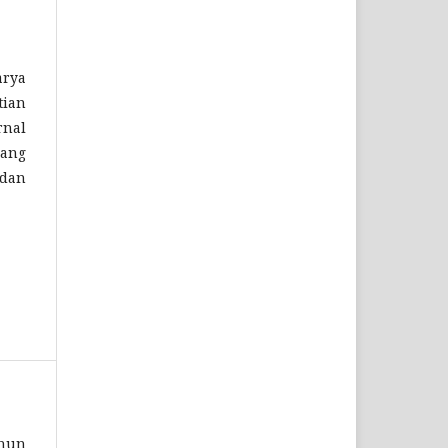
arya
tian
rnal
yang
 dan
ahun