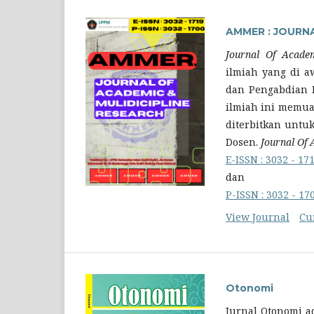
AMMER : JOURNA
Journal Of Academ
ilmiah yang di a
dan Pengabdian K
ilmiah ini memuat
diterbitkan untuk
Dosen.
Journal Of 
E-ISSN : 3032 - 17
dan
P-ISSN : 3032 - 17
View Journal
Cu
Otonomi
Jurnal Otonomi a