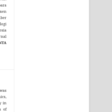
para
emen
mber
logi
esia
rnal
NTA
 was
ics,
y in
m of