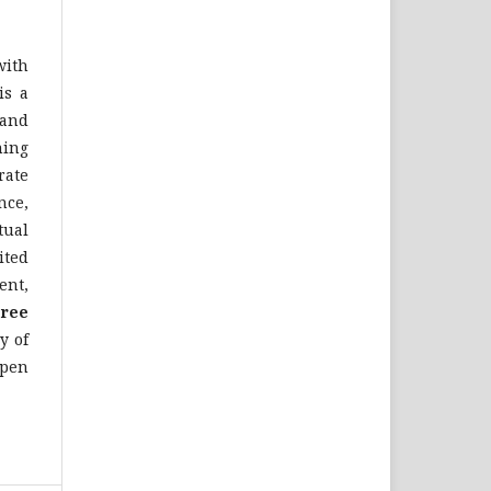
with
is a
 and
hing
rate
nce,
tual
ited
ent,
cree
y of
Open