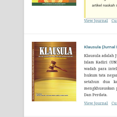
artikel naskah
View Journal
Cu
Klausula (Jurna
Klausula adalah 
Islam Kadiri (UN
wadah para intel
hukum tata negar
setahun dua k
mengkhususkan p
Dan Perdata.
View Journal
Cu