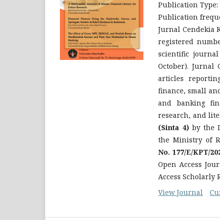
Publication Type:
Publication frequ
Jurnal Cendekia 
registered numb
scientific journ
October). Jurnal
articles reporti
finance, small an
and banking fin
research, and lit
(Sinta 4)
by the D
the Ministry of 
No. 177/E/KPT/20
Open Access Jou
Access Scholarly
View Journal
Cu