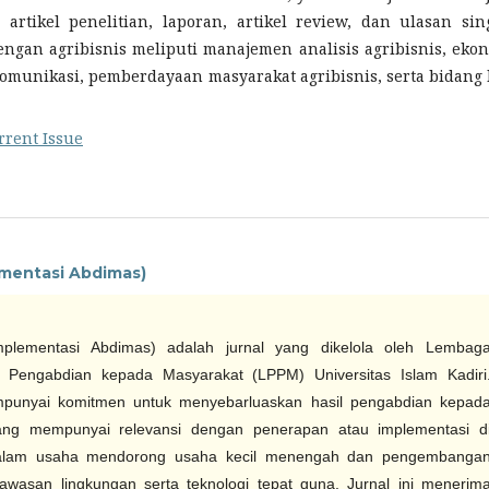
artikel penelitian, laporan, artikel review, dan ulasan sin
engan agribisnis meliputi manajemen analisis agribisnis, eko
komunikasi, pemberdayaan masyarakat agribisnis, serta bidang 
rrent Issue
lementasi Abdimas)
mplementasi Abdimas) adalah jurnal yang dikelola oleh Lembag
n Pengabdian kepada Masyarakat (LPPM) Universitas Islam Kadiri
mpunyai komitmen untuk menyebarluaskan hasil pengabdian kepad
ang mempunyai relevansi dengan penerapan atau implementasi d
alam usaha mendorong usaha kecil menengah dan pengembanga
wawasan lingkungan serta teknologi tepat guna. Jurnal ini menerim