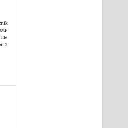
knik
COMP
 ide
it 2