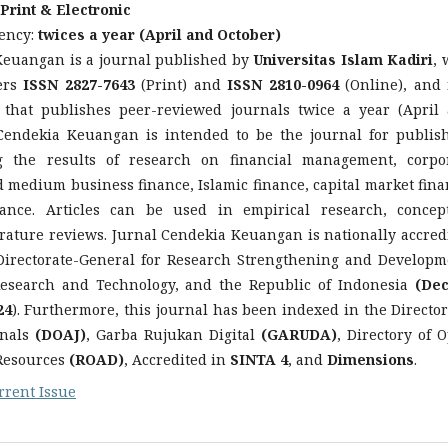
Print & Electronic
ency:
twices a year (April and October)
Keuangan is a journal published by
Universitas Islam Kadiri
, 
ers
ISSN 2827-7643
(Print) and
ISSN 2810-0964
(Online), and 
al that publishes peer-reviewed journals twice a year (April
 Cendekia Keuangan is intended to be the journal for publis
ng the results of research on financial management, corpo
d medium business finance, Islamic finance, capital market fina
ance. Articles can be used in empirical research, concep
erature reviews. Jurnal Cendekia Keuangan is nationally accred
irectorate-General for Research Strengthening and Developm
Research and Technology, and the Republic of Indonesia
(De
24
). Furthermore, this journal has been indexed in the Director
rnals
(DOAJ)
, Garba Rujukan Digital
(GARUDA)
, Directory of 
 Resources
(ROAD)
, Accredited in
SINTA 4
, and
Dimensions
.
rrent Issue