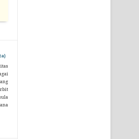
ta)
itas
agai
dang
rbit
ula
dana