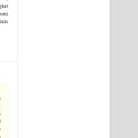
gkat
nomi
lain
a
.
a
i
n
a