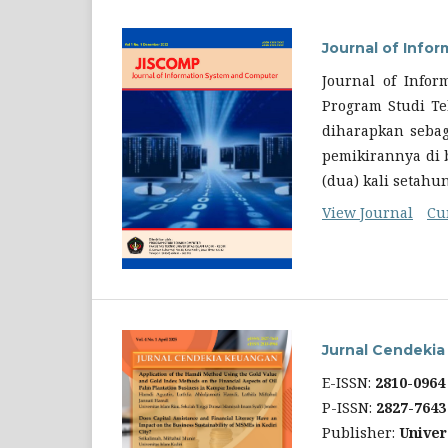
Journal of Info
Journal of Infor
Program Studi Te
diharapkan sebag
pemikirannya di 
(dua) kali setahu
View Journal
Cu
Jurnal Cendeki
E-ISSN:
2810-0964
P-ISSN:
2827-7643
Publisher:
Univer