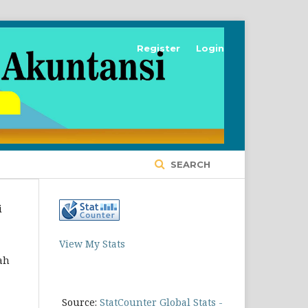
Register
Login
SEARCH
i
View My Stats
ah
Source:
StatCounter Global Stats -