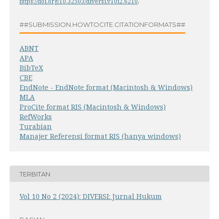
https://doi.org/10.32503/diversi.v10i2.6210
.
##SUBMISSION.HOWTOCITE.CITATIONFORMATS##
ABNT
APA
BibTeX
CBE
EndNote - EndNote format (Macintosh & Windows)
MLA
ProCite format RIS (Macintosh & Windows)
RefWorks
Turabian
Manajer Referensi format RIS (hanya windows)
TERBITAN
Vol 10 No 2 (2024): DIVERSI: Jurnal Hukum