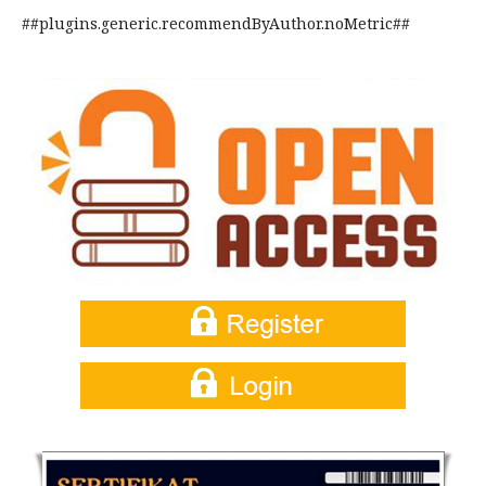
##plugins.generic.recommendByAuthor.noMetric##