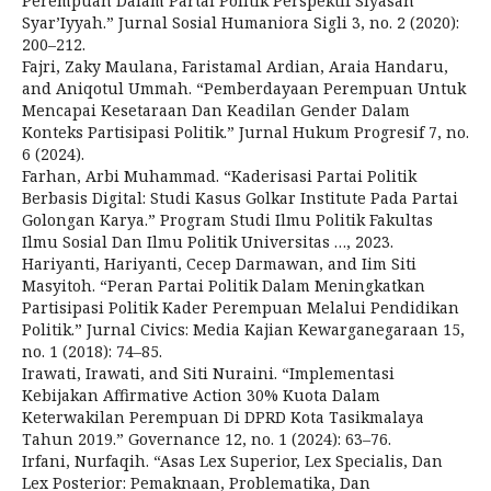
Perempuan Dalam Partai Politik Perspektif Siyasah
Syar’Iyyah.” Jurnal Sosial Humaniora Sigli 3, no. 2 (2020):
200–212.
Fajri, Zaky Maulana, Faristamal Ardian, Araia Handaru,
and Aniqotul Ummah. “Pemberdayaan Perempuan Untuk
Mencapai Kesetaraan Dan Keadilan Gender Dalam
Konteks Partisipasi Politik.” Jurnal Hukum Progresif 7, no.
6 (2024).
Farhan, Arbi Muhammad. “Kaderisasi Partai Politik
Berbasis Digital: Studi Kasus Golkar Institute Pada Partai
Golongan Karya.” Program Studi Ilmu Politik Fakultas
Ilmu Sosial Dan Ilmu Politik Universitas …, 2023.
Hariyanti, Hariyanti, Cecep Darmawan, and Iim Siti
Masyitoh. “Peran Partai Politik Dalam Meningkatkan
Partisipasi Politik Kader Perempuan Melalui Pendidikan
Politik.” Jurnal Civics: Media Kajian Kewarganegaraan 15,
no. 1 (2018): 74–85.
Irawati, Irawati, and Siti Nuraini. “Implementasi
Kebijakan Affirmative Action 30% Kuota Dalam
Keterwakilan Perempuan Di DPRD Kota Tasikmalaya
Tahun 2019.” Governance 12, no. 1 (2024): 63–76.
Irfani, Nurfaqih. “Asas Lex Superior, Lex Specialis, Dan
Lex Posterior: Pemaknaan, Problematika, Dan