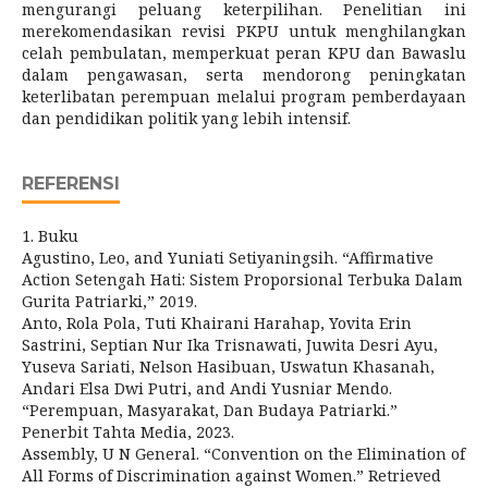
mengurangi peluang keterpilihan. Penelitian ini
merekomendasikan revisi PKPU untuk menghilangkan
celah pembulatan, memperkuat peran KPU dan Bawaslu
dalam pengawasan, serta mendorong peningkatan
keterlibatan perempuan melalui program pemberdayaan
dan pendidikan politik yang lebih intensif.
REFERENSI
1. Buku
Agustino, Leo, and Yuniati Setiyaningsih. “Affirmative
Action Setengah Hati: Sistem Proporsional Terbuka Dalam
Gurita Patriarki,” 2019.
Anto, Rola Pola, Tuti Khairani Harahap, Yovita Erin
Sastrini, Septian Nur Ika Trisnawati, Juwita Desri Ayu,
Yuseva Sariati, Nelson Hasibuan, Uswatun Khasanah,
Andari Elsa Dwi Putri, and Andi Yusniar Mendo.
“Perempuan, Masyarakat, Dan Budaya Patriarki.”
Penerbit Tahta Media, 2023.
Assembly, U N General. “Convention on the Elimination of
All Forms of Discrimination against Women.” Retrieved