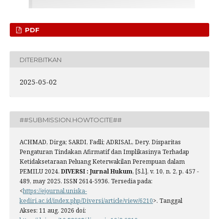
PDF
DITERBITKAN
2025-05-02
##SUBMISSION.HOWTOCITE##
ACHMAD, Dirga; SARDI, Fadli; ADRISAL, Dery. Disparitas
Pengaturan Tindakan Afirmatif dan Implikasinya Terhadap
Ketidaksetaraan Peluang Keterwakilan Perempuan dalam
PEMILU 2024.
DIVERSI : Jurnal Hukum
, [S.l.], v. 10, n. 2, p. 457 -
489, may 2025. ISSN 2614-5936. Tersedia pada:
<
https://ejournal.uniska-
kediri.ac.id/index.php/Diversi/article/view/6210
>. Tanggal
Akses: 11 aug. 2026 doi: