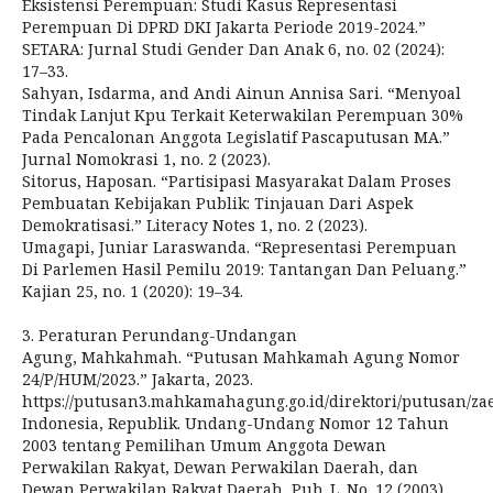
Eksistensi Perempuan: Studi Kasus Representasi
Perempuan Di DPRD DKI Jakarta Periode 2019-2024.”
SETARA: Jurnal Studi Gender Dan Anak 6, no. 02 (2024):
17–33.
Sahyan, Isdarma, and Andi Ainun Annisa Sari. “Menyoal
Tindak Lanjut Kpu Terkait Keterwakilan Perempuan 30%
Pada Pencalonan Anggota Legislatif Pascaputusan MA.”
Jurnal Nomokrasi 1, no. 2 (2023).
Sitorus, Haposan. “Partisipasi Masyarakat Dalam Proses
Pembuatan Kebijakan Publik: Tinjauan Dari Aspek
Demokratisasi.” Literacy Notes 1, no. 2 (2023).
Umagapi, Juniar Laraswanda. “Representasi Perempuan
Di Parlemen Hasil Pemilu 2019: Tantangan Dan Peluang.”
Kajian 25, no. 1 (2020): 19–34.
3. Peraturan Perundang-Undangan
Agung, Mahkahmah. “Putusan Mahkamah Agung Nomor
24/P/HUM/2023.” Jakarta, 2023.
https://putusan3.mahkamahagung.go.id/direktori/putusan/z
Indonesia, Republik. Undang-Undang Nomor 12 Tahun
2003 tentang Pemilihan Umum Anggota Dewan
Perwakilan Rakyat, Dewan Perwakilan Daerah, dan
Dewan Perwakilan Rakyat Daerah, Pub. L. No. 12 (2003).