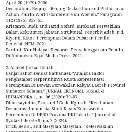
April 20 (1979): 2006.
Declaration, Beijing. “Beijing Declaration and Platform for
Action Fourth World Conference on Women.” Paragraph
112 (1995): 859–65.
Kristanto, Budi, and Farid Nofard. Birokrasi Perwakilan
Dalam Rekrutmen Jabatan Struktural. Penerbit Adab, n.d.
Riyanti, Ratna. Perempuan Dalam Pusaran Pemilu.
Penerbit NEM, 2021.
Sardini, Nur Hidayat. Restorasi Penyelenggaraan Pemilu
Di Indonesia. Fajar Media Press, 2011.
2. Artikel Jurnal Ilmiah
Banjarnahor, Daulat Nathanael. “Analisis Faktor
Penghambat Terpenuhinya Kuota Representasi
Perempuan Di Dewan Perwakilan Rakyat Daerah Provinsi
Sumatera Selatan.” JURNAL EKONOMI, SOSIAL &
HUMANIORA 1, no. 06 (2020): 79–87.
Dharmayudha, Eka, and I Gede Ngurah. “Ketahanan
Demokrasi Indonesia: Studi Kasus Keterwakilan
Perempuan Di DPRD Provinsi DKI Jakarta.” Journal of
Syntax Literate 9, no. 7 (2024).
Erick, Benni, and Masyitah Masyitah. “Keterwakilan