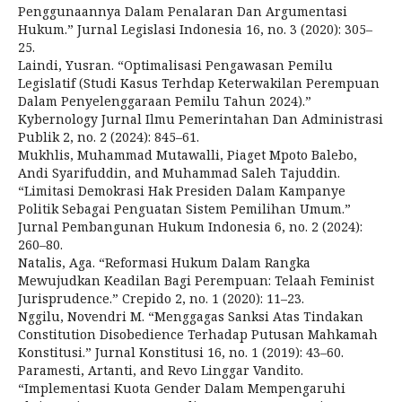
Penggunaannya Dalam Penalaran Dan Argumentasi
Hukum.” Jurnal Legislasi Indonesia 16, no. 3 (2020): 305–
25.
Laindi, Yusran. “Optimalisasi Pengawasan Pemilu
Legislatif (Studi Kasus Terhdap Keterwakilan Perempuan
Dalam Penyelenggaraan Pemilu Tahun 2024).”
Kybernology Jurnal Ilmu Pemerintahan Dan Administrasi
Publik 2, no. 2 (2024): 845–61.
Mukhlis, Muhammad Mutawalli, Piaget Mpoto Balebo,
Andi Syarifuddin, and Muhammad Saleh Tajuddin.
“Limitasi Demokrasi Hak Presiden Dalam Kampanye
Politik Sebagai Penguatan Sistem Pemilihan Umum.”
Jurnal Pembangunan Hukum Indonesia 6, no. 2 (2024):
260–80.
Natalis, Aga. “Reformasi Hukum Dalam Rangka
Mewujudkan Keadilan Bagi Perempuan: Telaah Feminist
Jurisprudence.” Crepido 2, no. 1 (2020): 11–23.
Nggilu, Novendri M. “Menggagas Sanksi Atas Tindakan
Constitution Disobedience Terhadap Putusan Mahkamah
Konstitusi.” Jurnal Konstitusi 16, no. 1 (2019): 43–60.
Paramesti, Artanti, and Revo Linggar Vandito.
“Implementasi Kuota Gender Dalam Mempengaruhi