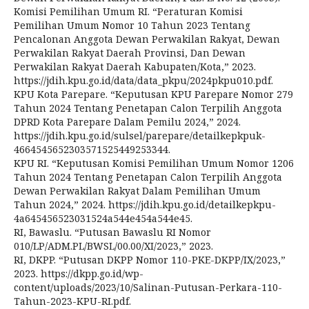
Komisi Pemilihan Umum RI. “Peraturan Komisi
Pemilihan Umum Nomor 10 Tahun 2023 Tentang
Pencalonan Anggota Dewan Perwakilan Rakyat, Dewan
Perwakilan Rakyat Daerah Provinsi, Dan Dewan
Perwakilan Rakyat Daerah Kabupaten/Kota,” 2023.
https://jdih.kpu.go.id/data/data_pkpu/2024pkpu010.pdf.
KPU Kota Parepare. “Keputusan KPU Parepare Nomor 279
Tahun 2024 Tentang Penetapan Calon Terpilih Anggota
DPRD Kota Parepare Dalam Pemilu 2024,” 2024.
https://jdih.kpu.go.id/sulsel/parepare/detailkepkpuk-
4664545652303571525449253344.
KPU RI. “Keputusan Komisi Pemilihan Umum Nomor 1206
Tahun 2024 Tentang Penetapan Calon Terpilih Anggota
Dewan Perwakilan Rakyat Dalam Pemilihan Umum
Tahun 2024,” 2024. https://jdih.kpu.go.id/detailkepkpu-
4a645456523031524a544e454a544e45.
RI, Bawaslu. “Putusan Bawaslu RI Nomor
010/LP/ADM.PL/BWSL/00.00/XI/2023,” 2023.
RI, DKPP. “Putusan DKPP Nomor 110-PKE-DKPP/IX/2023,”
2023. https://dkpp.go.id/wp-
content/uploads/2023/10/Salinan-Putusan-Perkara-110-
Tahun-2023-KPU-RI.pdf.