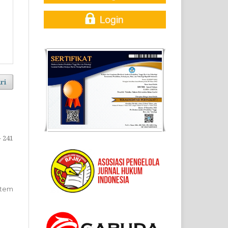
ri
- 241
1 Item