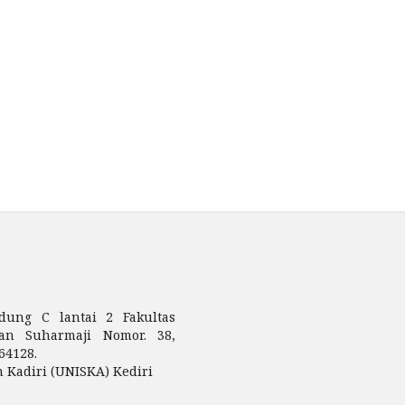
dung C lantai 2 Fakultas
san Suharmaji Nomor. 38,
64128.
m Kadiri (UNISKA) Kediri