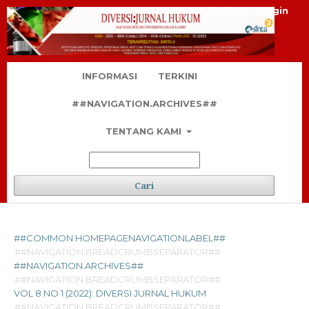
Daftar
Login
INFORMASI
TERKINI
##NAVIGATION.ARCHIVES##
TENTANG KAMI
Cari
##COMMON.HOMEPAGENAVIGATIONLABEL##
##NAVIGATION.BREADCRUMBSEPARATOR##
##NAVIGATION.ARCHIVES##
##NAVIGATION.BREADCRUMBSEPARATOR##
VOL 8 NO 1 (2022): DIVERSI JURNAL HUKUM
##NAVIGATION.BREADCRUMBSEPARATOR##