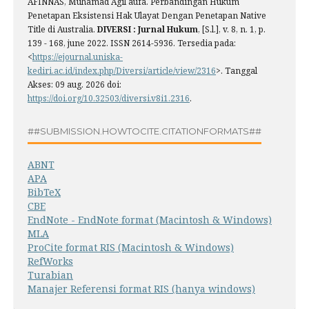
AFINNAS, Muhamad Agil aufa. Perbandingan Hukum
Penetapan Eksistensi Hak Ulayat Dengan Penetapan Native
Title di Australia.
DIVERSI : Jurnal Hukum
, [S.l.], v. 8, n. 1, p.
139 - 168, june 2022. ISSN 2614-5936. Tersedia pada:
<
https://ejournal.uniska-
kediri.ac.id/index.php/Diversi/article/view/2316
>. Tanggal
Akses: 09 aug. 2026 doi:
https://doi.org/10.32503/diversi.v8i1.2316
.
##SUBMISSION.HOWTOCITE.CITATIONFORMATS##
ABNT
APA
BibTeX
CBE
EndNote - EndNote format (Macintosh & Windows)
MLA
ProCite format RIS (Macintosh & Windows)
RefWorks
Turabian
Manajer Referensi format RIS (hanya windows)