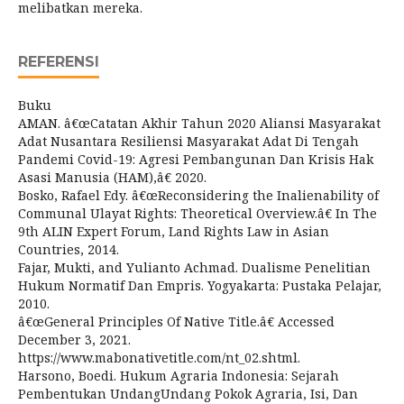
melibatkan mereka.
REFERENSI
Buku
AMAN. â€œCatatan Akhir Tahun 2020 Aliansi Masyarakat
Adat Nusantara Resiliensi Masyarakat Adat Di Tengah
Pandemi Covid-19: Agresi Pembangunan Dan Krisis Hak
Asasi Manusia (HAM),â€ 2020.
Bosko, Rafael Edy. â€œReconsidering the Inalienability of
Communal Ulayat Rights: Theoretical Overview.â€ In The
9th ALIN Expert Forum, Land Rights Law in Asian
Countries, 2014.
Fajar, Mukti, and Yulianto Achmad. Dualisme Penelitian
Hukum Normatif Dan Empris. Yogyakarta: Pustaka Pelajar,
2010.
â€œGeneral Principles Of Native Title.â€ Accessed
December 3, 2021.
https://www.mabonativetitle.com/nt_02.shtml.
Harsono, Boedi. Hukum Agraria Indonesia: Sejarah
Pembentukan UndangUndang Pokok Agraria, Isi, Dan