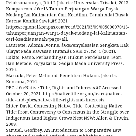
Pelaksanaannya, Jilid I. Jakarta: Universitas Trisakti, 2013.
Kompas.com. â€œ13 Tahun Perjuangan Warga Dayak
Modang Lai Kalimantan Cari Keadilan, Tanah Adat Rusak
Karena Konflik Sawit,â€ 2021.
https://regional.kompas.com/read/2021/03/09/085800978/13-
tahunperjuangan-warga-dayak-modang-lai-kalimantan-
cari-keadilantanah?page=all.
Laturette, Adonia Ivonne. â€œPenyelesaian Sengketa Hak
Ulayat Pada Kawasan Hutan.â€ SASI 27, no. 1 (2021).
Lukito, Ratno. Perbandingan Hukum Perdebatan Teori
Dan Metode. Yogyakarta: Gadjah Mada University Press,
2016.
Marzuki, Peter Mahmud. Penelitian Hukum. Jakarta:
Kencana, 2016.
PBC. â€œNative Title, Rights and Interests.â€ Accessed
October 20, 2021. https://nativetitle.org.au/learn/native-
title-and-pbcs/native-title-rightsand-interests.
Ritter, David. Contesting Native Title. Contesting Native
Title: From Controversy to Consensus in the Struggle over
Indigenous Land Rights. Crows Nest NSW: Allen & Unwin,
2009.
Samuel, Geoffrey. An Introduction to Comparative Law