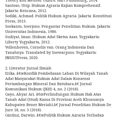
Theory and Method. Oxford: Hart Publishing, 2014.
Santoso, Urip. Hukum Agraria Kajian Komprehensif.
Jakarta: Kencana, 2012.
Sodiki, Achmad. Politik Hukum Agraria. Jakarta: Konstitusi
Press, 2013.
Soekanto, Soerjono. Pengantar Penelitian Hukum. Jakarta:
Universitas Indonesia, 1986.
Sudiyat, Iman. Hukum Adat Sketsa Asas. Yogyakarta:
Liberty Yogyakarta, 2012.
Vollenhoven, Cornelis van. Orang Indonesia Dan
Tanahnya. Translated by Soewargono. Yogyakarta:
INSISTPress, 2020.
2. Literatur Jurnal Ilmiah
Erika. â€œKonflik Pembebasan Lahan Di Wilayah Tanah
Adat Masyarakat Hukum Adat Dalam Konsensi
Pertambangan Mineral Dan Batubara.â€ Jurnal
Komunikasi Hukum (JKH) 4, no. 2 (2018).
Gayo, Ahyar Ari. â€œPerlindungan Hukum Hak Atas
Tanah Adat (Studi Kasus Di Provinsi Aceh Khususnya
Kabupaten Bener Meriah).â€ Jurnal Penelitian Hukum De
Jure 18, no. 3 (2018).
Ginting, Darwin. â€œPolitik Hukum Agraria Terhadap