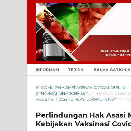
INFORMASI
TERKINI
##NAVIGATION.A
##COMMON.HOMEPAGENAVIGATIONLABEL##
#
##NAVIGATION.ARCHIVES##
##NAVIGATION.BR
VOL 8 NO 1 (2022): DIVERSI JURNAL HUKUM
##NA
Perlindungan Hak Asasi 
Kebijakan Vaksinasi Covi