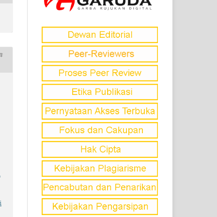
#
i
6
i