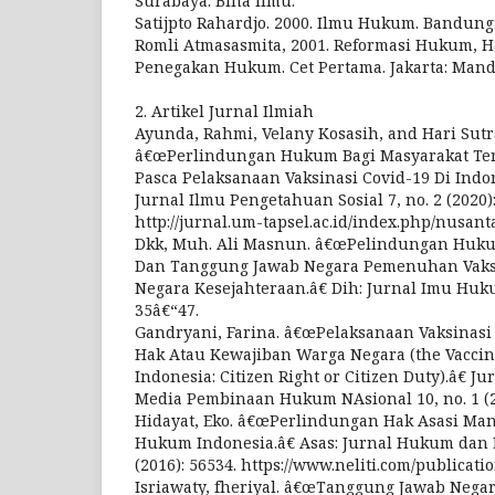
Surabaya: Bina Ilmu.
Satijpto Rahardjo. 2000. Ilmu Hukum. Bandung: 
Romli Atmasasmita, 2001. Reformasi Hukum, 
Penegakan Hukum. Cet Pertama. Jakarta: Mand
2. Artikel Jurnal Ilmiah
Ayunda, Rahmi, Velany Kosasih, and Hari Sutr
â€œPerlindungan Hukum Bagi Masyarakat Te
Pasca Pelaksanaan Vaksinasi Covid-19 Di Indon
Jurnal Ilmu Pengetahuan Sosial 7, no. 2 (2020)
http://jurnal.um-tapsel.ac.id/index.php/nusanta
Dkk, Muh. Ali Masnun. â€œPelindungan Hukum
Dan Tanggung Jawab Negara Pemenuhan Vak
Negara Kesejahteraan.â€ Dih: Jurnal Imu Hukum
35â€“47.
Gandryani, Farina. â€œPelaksanaan Vaksinasi 
Hak Atau Kewajiban Warga Negara (the Vaccina
Indonesia: Citizen Right or Citizen Duty).â€ J
Media Pembinaan Hukum NAsional 10, no. 1 (2
Hidayat, Eko. â€œPerlindungan Hak Asasi Ma
Hukum Indonesia.â€ Asas: Jurnal Hukum dan E
(2016): 56534. https://www.neliti.com/publicatio
Isriawaty, fheriyal. â€œTanggung Jawab Neg