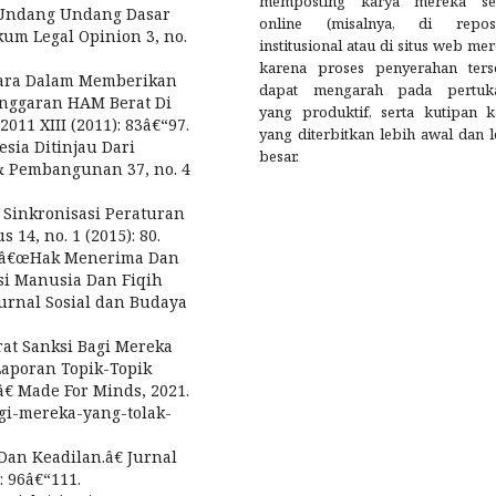
memposting karya mereka se
 Undang Undang Dasar
online (misalnya, di reposi
kum Legal Opinion 3, no.
institusional atau di situs web me
karena proses penyerahan ters
ara Dalam Memberikan
dapat mengarah pada pertuk
nggaran HAM Berat Di
yang produktif, serta kutipan k
2011 XIII (2011): 83â€“97.
yang diterbitkan lebih awal dan 
sia Ditinjau Dari
besar.
& Pembangunan 37, no. 4
 Sinkronisasi Peraturan
14, no. 1 (2015): 80.
h. â€œHak Menerima Dan
si Manusia Dan Fiqih
Jurnal Sosial dan Budaya
at Sanksi Bagi Mereka
Laporan Topik-Topik
€ Made For Minds, 2021.
agi-mereka-yang-tolak-
an Keadilan.â€ Jurnal
: 96â€“111.