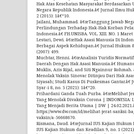
Hak Atas Kesehatan Masyarakat Berdasarkan
Negara Republik Indonesia.â€ Jurnal Ilmu Hu
2 (2015): 1â€“10.
Jailani, Muhammad. â€œTanggung Jawab Neg
Perlindungan Terhadap Hak-Hak Korban Pela
Indonesia.â€ FH.UNISBA. VOL. XIII. NO. 1 Maret 
Lestari, Dewi. â€œHak Asasi Manusia Di Indone
Berbagai Aspek Kehidupan.â€ Jurnal Hukum 
(2007): 499.
Muchtar, Henni. â€œAnalisis Yuridis Normatif
Daerah Dengan Hak Asasi Manusia.â€ Humanus 
Muklis, Azis Rijal, and Siti Ngainnur Rohma
Menolak Vaksin Sinovac Ditinjau Dari Hak Asa
Siyasah; Studi Kasus Di Puskesmas Gantar.â€ 
Syar-i 8, no. 5 (2021): 1â€“20.
Prihardani Ganda Tuah Purba. â€œMelihat Jer
Yang Menolak Divaksin Corona | INDONESIA: 
Yang Menjadi Berita Utama | DW | 24.02.2021.â
https://www.dw.com/id/melihat-jerat-sanksi-b
vaksin/a-56668670.
Rismana, Daud. â€œJurnal IUS Kajian Hukum D
IUS Kajian Hukum dan Keadilan 9, no. 1 (2021)