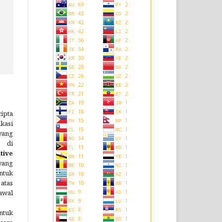
ipta
kasi
ang
n di
tive
yang
ntuk
atas
awal
ntuk