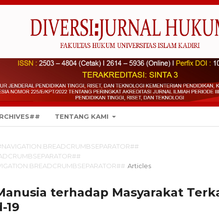
RCHIVES##
TENTANG KAMI
#NAVIGATION.BREADCRUMBSEPARATOR##
EADCRUMBSEPARATOR##
VIGATION.BREADCRUMBSEPARATOR##
Articles
Manusia terhadap Masyarakat Terka
d-19