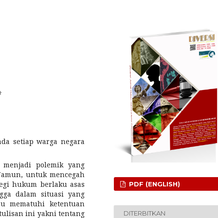
#
ada setiap warga negara
h menjadi polemik yang
 Namun, untuk mencegah
segi hukum berlaku asas
PDF (ENGLISH)
ngga dalam situasi yang
pu mematuhi ketentuan
tulisan ini yakni tentang
DITERBITKAN