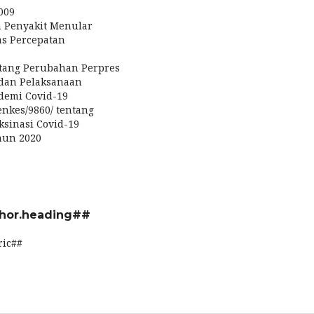
009
 Penyakit Menular
as Percepatan
ntang Perubahan Perpres
 dan Pelaksanaan
demi Covid-19
nkes/9860/ tentang
ksinasi Covid-19
hun 2020
hor.heading##
ric##