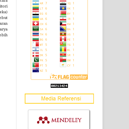
cara
tori
reka)
ebut
aran
arya
lebih