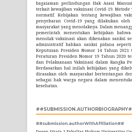
bagaiaman perlindungan Hak Asasi Manusi
terkait kewajiban vaksinasi Covid-19. Metode
normatif. Kebijakan tentang kewajiban va
penyebaran Covid-19 yang dilakukan oleh 
masyarakat yang menolaknya. Dalam menangg
pemerintah menentukan kebijakan bahwa
menolak vaksinasi akan dikenakan sanksi s
administratif bahkan sanksi pidana sepert
Keputusan Presiden Nomor 14 Tahun 2021 
Peraturan Presiden Nomor 19 Tahun 2020 te
dan Pelaksanaan Vaksinasi dalam Rangka Pe
Berdasarkan hal inilah kebijakan yang dike
dirasakan oleh masyarakat bertentangan de
sebagai hak warga negara dalam menentuk
kesehatan.
##SUBMISSION.AUTHORBIOGRAPHY
##submission.authorWithAffiliation##
Dosen Strata 1 Fakultas Hukum Universitas Go