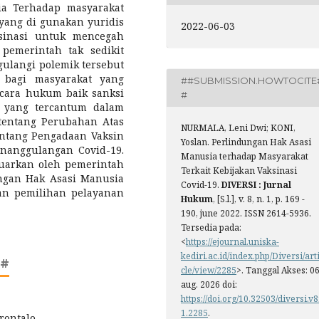
a Terhadap masyarakat
 yang di gunakan yuridis
2022-06-03
ksinasi untuk mencegah
pemerintah tak sedikit
ulangi polemik tersebut
 bagi masyarakat yang
##SUBMISSION.HOWTOCITE
ecara hukum baik sanksi
#
i yang tercantum dalam
tentang Perubahan Atas
NURMALA, Leni Dwi; KONI,
ntang Pengadaan Vaksin
Yoslan. Perlindungan Hak Asasi
nanggulangan Covid-19.
Manusia terhadap Masyarakat
luarkan oleh pemerintah
Terkait Kebijakan Vaksinasi
ngan Hak Asasi Manusia
Covid-19.
DIVERSI : Jurnal
an pemilihan pelayanan
Hukum
, [S.l.], v. 8, n. 1, p. 169 -
190, june 2022. ISSN 2614-5936.
Tersedia pada:
<
https://ejournal.uniska-
kediri.ac.id/index.php/Diversi/art
##
cle/view/2285
>. Tanggal Akses: 0
aug. 2026 doi:
https://doi.org/10.32503/diversi.v8
1.2285
.
rontalo