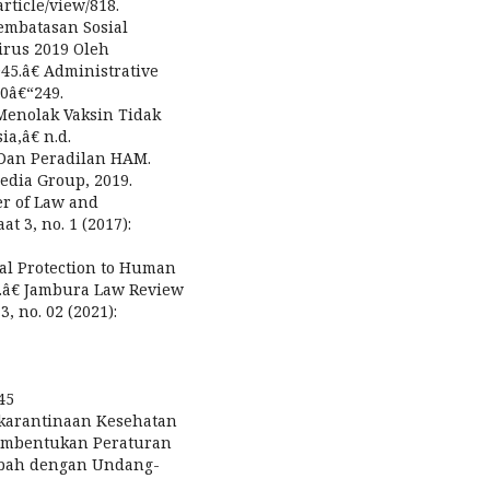
article/view/818.
Pembatasan Sosial
irus 2019 Oleh
5.â€ Administrative
40â€“249.
Menolak Vaksin Tidak
a,â€ n.d.
Dan Peradilan HAM.
Media Group, 2019.
er of Law and
t 3, no. 1 (2017):
al Protection to Human
a.â€ Jambura Law Review
, no. 02 (2021):
45
karantinaan Kesehatan
embentukan Peraturan
bah dengan Undang-