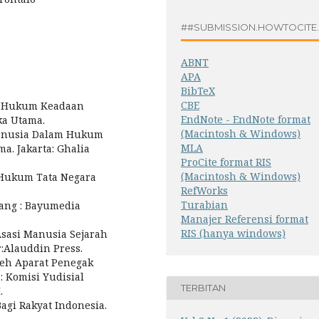
##SUBMISSION.HOWTOCITE
ABNT
APA
BibTeX
CBE
m Hukum Keadaan
EndNote - EndNote format
ka Utama.
(Macintosh & Windows)
Manusia Dalam Hukum
MLA
a. Jakarta: Ghalia
ProCite format RIS
(Macintosh & Windows)
 Hukum Tata Negara
RefWorks
Turabian
lang : Bayumedia
Manajer Referensi format
RIS (hanya windows)
sasi Manusia Sejarah
:Alauddin Press.
eh Aparat Penegak
: Komisi Yudisial
TERBITAN
.
agi Rakyat Indonesia.