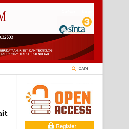
Daftar
Login
CARI
it