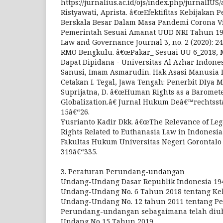
https://jurnalius.ac.id/ojs/index.php/jurnalIUS/
Ristyawati, Aprista. â€œEfektifitas Kebijakan 
Berskala Besar Dalam Masa Pandemi Corona V
Pemerintah Sesuai Amanat UUD NRI Tahun 194
Law and Governance Journal 3, no. 2 (2020): 2
RMO Bengkulu. â€œPakar_ Sesuai UU 6_2018, 
Dapat Dipidana - Universitas Al Azhar Indonesi
Sanusi, Imam Asmarudin. Hak Asasi Manusia 
Cetakan I. Tegal, Jawa Tengah: Penerbit DIya 
Suprijatna, D. â€œHuman Rights as a Baromet
Globalization.â€ Jurnal Hukum Deâ€™rechtsstaa
15â€“26.
Yusrianto Kadir Dkk. â€œThe Relevance of Leg
Rights Related to Euthanasia Law in Indonesi
Fakultas Hukum Universitas Negeri Gorontalo 3
319â€“335.
3. Peraturan Perundang-undangan
Undang-Undang Dasar Republik Indonesia 19
Undang-Undang No. 6 Tahun 2018 tentang Ke
Undang-Undang No. 12 tahun 2011 tentang P
Perundang-undangan sebagaimana telah diu
Undang No 15 Tahun 2019