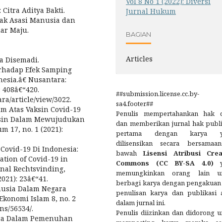
Vol 8 No 1 (2022): Diversi
Citra Aditya Bakti.
Jurnal Hukum
Hak Asasi Manusia dan
ar Maju.
BAGIAN
Articles
a Disemadi.
rhadap Efek Samping
esia.â€ Nusantara:
: 408â€“420.
##submission.license.cc.by-
ra/article/view/3022.
sa4.footer##
 Atas Vaksin Covid-19
Penulis mempertahankan hak c
sin Dalam Mewujudukan
dan memberikan jurnal hak publi
 17, no. 1 (2021):
pertama dengan karya y
dilisensikan secara bersamaa
Covid-19 Di Indonesia:
bawah
Lisensi Atribusi Crea
tion of Covid-19 in
Commons (CC BY-SA 4.0)
urnal Rechtsvinding,
memungkinkan orang lain u
021): 23â€“41.
berbagi karya dengan pengakuan 
nusia Dalam Negara
penulisan karya dan publikasi 
konomi Islam 8, no. 2
dalam jurnal ini.
ns/56534/.
Penulis diizinkan dan didorong u
ara Dalam Pemenuhan