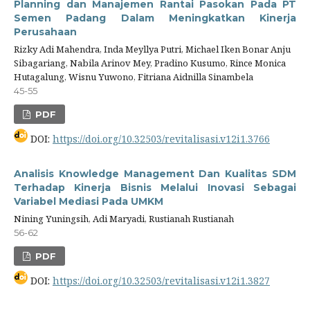
Planning dan Manajemen Rantai Pasokan Pada PT
Semen Padang Dalam Meningkatkan Kinerja
Perusahaan
Rizky Adi Mahendra, Inda Meyllya Putri, Michael Iken Bonar Anju
Sibagariang, Nabila Arinov Mey, Pradino Kusumo, Rince Monica
Hutagalung, Wisnu Yuwono, Fitriana Aidnilla Sinambela
45-55
PDF
DOI:
https://doi.org/10.32503/revitalisasi.v12i1.3766
Analisis Knowledge Management Dan Kualitas SDM
Terhadap Kinerja Bisnis Melalui Inovasi Sebagai
Variabel Mediasi Pada UMKM
Nining Yuningsih, Adi Maryadi, Rustianah Rustianah
56-62
PDF
DOI:
https://doi.org/10.32503/revitalisasi.v12i1.3827