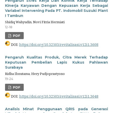
Pengaruh Stres Kerja Dan Konflik Kerja Terhadap
Kinerja Karyawan Dengan Kepuasan Kerja Sebagai
Variabel Intervening Pada PT. Indomobil Suzuki Plant
I Tambun
Shidiq Wahyudin, Novi Fitria Hermiati
12-18
PDF
DOI:
https://doi.org/10.32503/revitalisasi.v12i1.3608
Pengaruh Kualitas Produk, Citra Merek Terhadap
Keputusan Pembelian Lapis Kukus Pahlawan
Surabaya
Ridha Ibnutama, Hery Pudjoprastyono
19-24
PDF
DOI:
https://doi.org/10.32503/revitalisasi.v12i1.3648
Analisis Minat Penggunaan QRIS pada Generasi