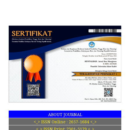
ABOUT JOURNAL
<_> ISSN Online : 2657-1684 <_>
<_> ISSN Print: 2301-5179 <_>