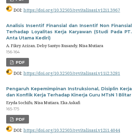
DOI:
https://doi.org/10.32503/revitalisasi.v12i1.3967
Analisis Insentif Finansial dan Insentif Non Finansial
Terhadap Loyalitas Kerja Karyawan (Studi Pada PT.
Anta Utama Kediri)
A. Fikry Azizan, Deby Santyo Rusandy, Nisa Mutiara
156-164
PDF
DOI:
https://doi.org/10.32503/revitalisasi.v11i2.3281
Pengaruh Kepemimpinan Instruksional, Disiplin Kerja
dan Konflik Kerja Terhadap Kinerja Guru MTsN 1 Blitar
Eryda Sochifu, Nisa Mutiara, Eka Askafi
165-175
PDF
DOI:
https://doi.org/10.32503/revitalisasi.v12i1.4044