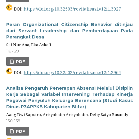
DOI:
https://doi.org/10.32503/revitalisasi.v12i1.3927
Peran Organizational Citizenship Behavior ditinjau
dari Servant Leadership dan Pemberdayaan Pada
Perangkat Desa
Siti Nur Ana, Eka Askafi
118-129
PDF
DOI:
https://doi.org/10.32503/revitalisasi.v12i1.3964
Analisa Pengaruh Penerapan Absensi Melalui Disiplin
Kerja Sebagai Variabel Intervening Terhadap Kinerja
Pegawai Penyuluh Keluarga Berencana (Studi Kasus
Dinas P3APPKB Kabupaten Blitar)
Aang Dwi Saputro, Arisyahidin Arisyahidin, Deby Satyo Rusandy
130-139
PDF