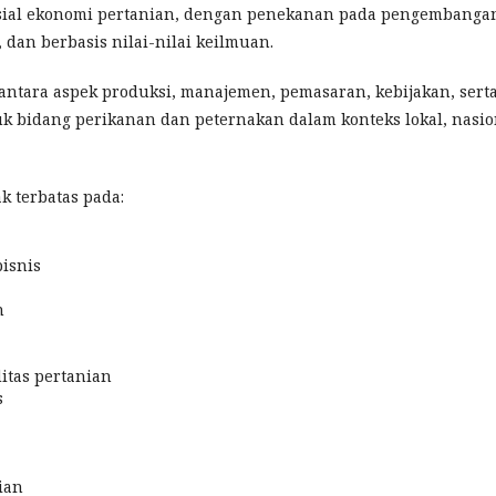
sosial ekonomi pertanian, dengan penekanan pada pengembanga
, dan berbasis nilai-nilai keilmuan.
 antara aspek produksi, manajemen, pemasaran, kebijakan, sert
 bidang perikanan dan peternakan dalam konteks lokal, nasio
k terbatas pada:
bisnis
n
tas pertanian
s
ian