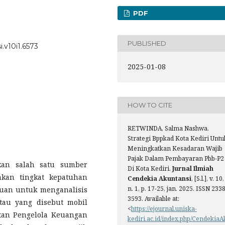
PDF
PUBLISHED
.v10i1.6573
2025-01-08
HOW TO CITE
RETWINDA, Salma Nashwa.
Strategi Bppkad Kota Kediri Untu
Meningkatkan Kesadaran Wajib
Pajak Dalam Pembayaran Pbb-P2
an salah satu sumber
Di Kota Kediri.
Jurnal Ilmiah
kan tingkat kepatuhan
Cendekia Akuntansi
, [S.l.], v. 10,
n. 1, p. 17-25, jan. 2025. ISSN 2338
ujuan untuk menganalisis
3593. Available at:
atau yang disebut mobil
<
https://ejournal.uniska-
tan Pengelola Keuangan
kediri.ac.id/index.php/CendekiaA