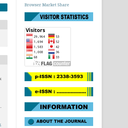
Browser Market Share
k
-
k