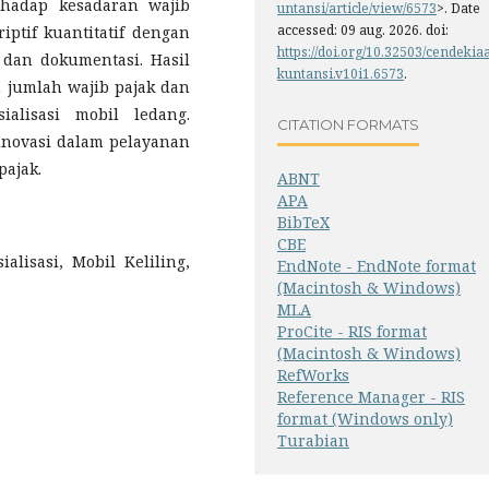
rhadap kesadaran wajib
untansi/article/view/6573
>. Date
accessed: 09 aug. 2026. doi:
ptif kuantitatif dengan
https://doi.org/10.32503/cendekia
dan dokumentasi. Hasil
kuntansi.v10i1.6573
.
 jumlah wajib pajak dan
alisasi mobil ledang.
CITATION FORMATS
inovasi dalam pelayanan
pajak.
ABNT
APA
BibTeX
CBE
lisasi, Mobil Keliling,
EndNote - EndNote format
(Macintosh & Windows)
MLA
ProCite - RIS format
(Macintosh & Windows)
RefWorks
Reference Manager - RIS
format (Windows only)
Turabian