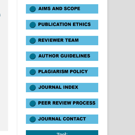
a
Tool: