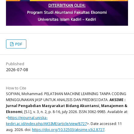
PDF
Published
2026-07-08
How to Cite
SOFYAN, Mohammad. PELATIHAN MACHINE LEARNING TANPA CODING
MENGGUNAKAN JASP UNTUK ANALISIS DAN PREDIKSI DATA.
AKSIME :
Jurnal Pengabdian Masyarakat Bidang Akuntansi, Manajemen &
Ekonomi
, [S.l.], v. 3, n. 2, p. 8-16, july 2026. ISSN 3062-9985. Available at:
<
https://ejournal.uniska-
kediri.ac.id/index.php/AKSIME/article/view/8727
>. Date accessed: 11
aug. 2026. doi:
https://doi.org/10.32503/aksime.v3i2.8727
.