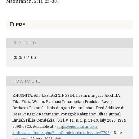
Maduranch, 2(1), 23–30.
PDF
PUBLISHED
2026-07-06
HOW TO CITE
KHUSNITA, Alfi; LESTARININGSIH, Lestariningsih; AFRILIA,
Tika Fitria Wulan. Evaluasi Penampilan Produksi Layer
Berbasis Pakan Selfmix dengan Penambahan Feed Additive di
Desa Ponggok Kecamatan Ponggok Kabupaten Blitar.
Jurnal
Ilmiah Fillia Cendekia
, [S.l.], v. 11, n. 1, p. 11-19, july 2026. ISSN
2598-6325. Available at: <
https://ejournal.uniska-
kediri.ac.id/index.php/FilliaCendekia/article/view/7709
>. Date
accessed: 08 aug. 2026. doi: