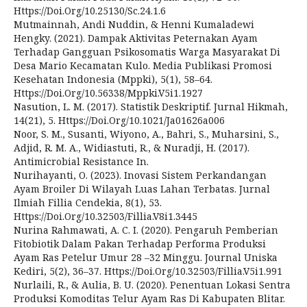
Https://Doi.Org/10.25130/Sc.24.1.6
Mutmainnah, Andi Nuddin, & Henni Kumaladewi
Hengky. (2021). Dampak Aktivitas Peternakan Ayam
Terhadap Gangguan Psikosomatis Warga Masyarakat Di
Desa Mario Kecamatan Kulo. Media Publikasi Promosi
Kesehatan Indonesia (Mppki), 5(1), 58–64.
Https://Doi.Org/10.56338/Mppki.V5i1.1927
Nasution, L. M. (2017). Statistik Deskriptif. Jurnal Hikmah,
14(21), 5. Https://Doi.Org/10.1021/Ja01626a006
Noor, S. M., Susanti, Wiyono, A., Bahri, S., Muharsini, S.,
Adjid, R. M. A., Widiastuti, R., & Nuradji, H. (2017).
Antimicrobial Resistance In.
Nurihayanti, O. (2023). Inovasi Sistem Perkandangan
Ayam Broiler Di Wilayah Luas Lahan Terbatas. Jurnal
Ilmiah Fillia Cendekia, 8(1), 53.
Https://Doi.Org/10.32503/Fillia.V8i1.3445
Nurina Rahmawati, A. C. I. (2020). Pengaruh Pemberian
Fitobiotik Dalam Pakan Terhadap Performa Produksi
Ayam Ras Petelur Umur 28 –32 Minggu. Journal Uniska
Kediri, 5(2), 36–37. Https://Doi.Org/10.32503/Fillia.V5i1.991
Nurlaili, R., & Aulia, B. U. (2020). Penentuan Lokasi Sentra
Produksi Komoditas Telur Ayam Ras Di Kabupaten Blitar.