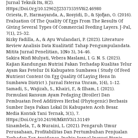
Jurnal Teknik Its, 8(2).
Https://Doi.Org/10.12962/J23373539.V8i2.46980
Oriesta, P., Harmayanda, A., Rosyidi, D., & Sjofjan, O. (2016).
Evaluation Of The Quality Of Eggs From The Results Of
Giving Several Types Of Commercial Feeding Layers. J-Pal,
7(1), 25–32.
Rizky Fadilla, A., & Ayu Wulandari, P. (2023). Literature
Review Analisis Data Kualitatif: Tahap Pengumpulandata.
Mitita Jurnal Penelitian, 1(No 3), 34–46.
Sakira Nisfi Mulyati, Vebera Maslami, I. G. N. S. (2025).
Kajian Kandungan Nutrisi Pakan Terhadap Kualitas Telur
Ayam Ras Petelur Di Kabupaten Sumbawa ( Study Of Feed
Nutrient Content On Egg Quality Of Laying Hens In
Sumbawa District ). Jurnal Faterna Unram, 1(4), 1–12.
Samadi, S., Wajizah, S., Khairi, F., & Ilham, I. (2021).
Formulasi Ransum Ayam Pedaging (Broiler) Dan
Pembuatan Feed Additives Herbal (Phytogenic) Berbasis
Sumber Daya Pakan Lokal Di Kabupaten Aceh Besar.
Media Kontak Tani Ternak, 3(1), 7.
Https://Doi.Org/10.24198/Mktt.V3i1.31149
Sinambela, T., & Nuraini, L. (2021). Pengaruh Umur
Perusahaan, Profitabilitas Dan Pertumbuhan Penjualan
Terhadap Tax Avoidance. Inobis: Jurnal Inovasi Bisnis