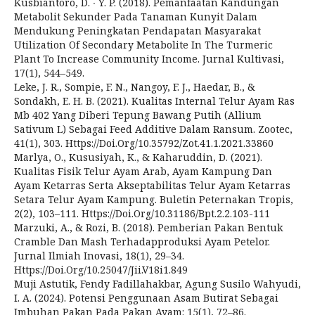
Kusbiantoro, D. ∙ Y. P. (2018). Pemanfaatan Kandungan
Metabolit Sekunder Pada Tanaman Kunyit Dalam
Mendukung Peningkatan Pendapatan Masyarakat
Utilization Of Secondary Metabolite In The Turmeric
Plant To Increase Community Income. Jurnal Kultivasi,
17(1), 544–549.
Leke, J. R., Sompie, F. N., Nangoy, F. J., Haedar, B., &
Sondakh, E. H. B. (2021). Kualitas Internal Telur Ayam Ras
Mb 402 Yang Diberi Tepung Bawang Putih (Allium
Sativum L) Sebagai Feed Additive Dalam Ransum. Zootec,
41(1), 303. Https://Doi.Org/10.35792/Zot.41.1.2021.33860
Marlya, O., Kususiyah, K., & Kaharuddin, D. (2021).
Kualitas Fisik Telur Ayam Arab, Ayam Kampung Dan
Ayam Ketarras Serta Akseptabilitas Telur Ayam Ketarras
Setara Telur Ayam Kampung. Buletin Peternakan Tropis,
2(2), 103–111. Https://Doi.Org/10.31186/Bpt.2.2.103-111
Marzuki, A., & Rozi, B. (2018). Pemberian Pakan Bentuk
Cramble Dan Mash Terhadapproduksi Ayam Petelor.
Jurnal Ilmiah Inovasi, 18(1), 29–34.
Https://Doi.Org/10.25047/Jii.V18i1.849
Muji Astutik, Fendy Fadillahakbar, Agung Susilo Wahyudi,
I. A. (2024). Potensi Penggunaan Asam Butirat Sebagai
Imbuhan Pakan Pada Pakan Ayam: 15(1), 72–86.