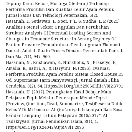
Tepung Daun Kelor ( Moringa Oleifera ) Terhadap
Performa Produksi Dan Kualitas Telur Ayam Petelur.
Jurnal Sains Dan Teknologi Peternakan, 3(2).
Hasanah, F., Setiawan, I., Noor, T. I., & Yudha, E. P. (2021).
Analisis Potensi Sektor Unggulan Dan Perubahan
Struktur Analysis Of Potential Leading Sectors And
Changes In Economic Structure In Serang Regency Of
Banten Province Pendahuluan Pembangunan Ekonomi
Daerah Adalah Suatu Proses Dimana Pemerintah Daerah
Dan Ma. 7(1), 947–960.
Hasanah, N., Kustiawan, E., Nurkholis, N., Prasetyo, B.,
Amalia, R., Bahri, A., & Haryuni, N. (2023). Evaluasi
Performa Produksi Ayam Petelur Sistem Closed House Di
Ud. Supermama Farm Banyuwangi. Jurnal Ilmiah Fillia
Cendekia, 8(2), 64. Https://Doi.Org/10.32503/Fillia.V8i2.3791
Hasanah, U. (2017). Peningkatan Hasil Belajar Mata
Pelajaran Fiqih Melalui Penerapan Metode Pqrst
(Preview, Question, Read, Summarize, Test)Peserta Didik
Kelas V Di Mi Ismaria Al-Qur’aniyah Islamiyah Raja Basa
Bandar Lampung Tahun Pelajaran 2016/2017”. Al-
Tadzkiyyah: Jurnal Pendidikan Islam, 8(1), 1.
Https://Doi.Org/10.24042/Atjpi.V8i1.2093