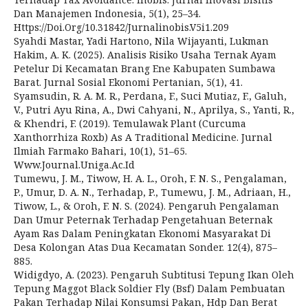
Dan Manajemen Indonesia, 5(1), 25–34.
Https://Doi.Org/10.31842/Jurnalinobis.V5i1.209
Syahdi Mastar, Yadi Hartono, Nila Wijayanti, Lukman
Hakim, A. K. (2025). Analisis Risiko Usaha Ternak Ayam
Petelur Di Kecamatan Brang Ene Kabupaten Sumbawa
Barat. Jurnal Sosial Ekonomi Pertanian, 5(1), 41.
Syamsudin, R. A. M. R., Perdana, F., Suci Mutiaz, F., Galuh,
V., Putri Ayu Rina, A., Dwi Cahyani, N., Aprilya, S., Yanti, R.,
& Khendri, F. (2019). Temulawak Plant (Curcuma
Xanthorrhiza Roxb) As A Traditional Medicine. Jurnal
Ilmiah Farmako Bahari, 10(1), 51–65.
Www.Journal.Uniga.Ac.Id
Tumewu, J. M., Tiwow, H. A. L., Oroh, F. N. S., Pengalaman,
P., Umur, D. A. N., Terhadap, P., Tumewu, J. M., Adriaan, H.,
Tiwow, L., & Oroh, F. N. S. (2024). Pengaruh Pengalaman
Dan Umur Peternak Terhadap Pengetahuan Beternak
Ayam Ras Dalam Peningkatan Ekonomi Masyarakat Di
Desa Kolongan Atas Dua Kecamatan Sonder. 12(4), 875–
885.
Widigdyo, A. (2023). Pengaruh Subtitusi Tepung Ikan Oleh
Tepung Maggot Black Soldier Fly (Bsf) Dalam Pembuatan
Pakan Terhadap Nilai Konsumsi Pakan, Hdp Dan Berat