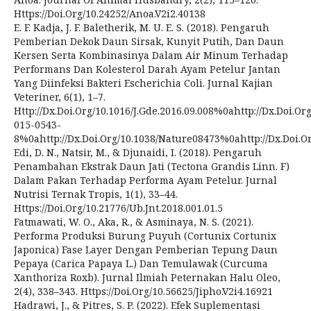
Https://Doi.Org/10.24252/Anoa.V2i2.40138
E. F. Kadja, J. F. Baletherik, M. U. E. S. (2018). Pengaruh
Pemberian Dekok Daun Sirsak, Kunyit Putih, Dan Daun
Kersen Serta Kombinasinya Dalam Air Minum Terhadap
Performans Dan Kolesterol Darah Ayam Petelur Jantan
Yang Diinfeksi Bakteri Escherichia Coli. Jurnal Kajian
Veteriner, 6(1), 1–7.
Http://Dx.Doi.Org/10.1016/J.Gde.2016.09.008%0ahttp://Dx.Doi.Or
015-0543-
8%0ahttp://Dx.Doi.Org/10.1038/Nature08473%0ahttp://Dx.Doi.Org
Edi, D. N., Natsir, M., & Djunaidi, I. (2018). Pengaruh
Penambahan Ekstrak Daun Jati (Tectona Grandis Linn. F)
Dalam Pakan Terhadap Performa Ayam Petelur. Jurnal
Nutrisi Ternak Tropis, 1(1), 33–44.
Https://Doi.Org/10.21776/Ub.Jnt.2018.001.01.5
Fatmawati, W. O., Aka, R., & Asminaya, N. S. (2021).
Performa Produksi Burung Puyuh (Cortunix Cortunix
Japonica) Fase Layer Dengan Pemberian Tepung Daun
Pepaya (Carica Papaya L.) Dan Temulawak (Curcuma
Xanthoriza Roxb). Jurnal Ilmiah Peternakan Halu Oleo,
2(4), 338–343. Https://Doi.Org/10.56625/Jipho.V2i4.16921
Hadrawi, J., & Pitres, S. P. (2022). Efek Suplementasi