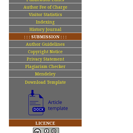
Author Fee of Charge
Visitor Statistics
Indexing
History Journal
: : : SUBMISSION : : :
Author Guidelines
Copyright Notice
Privacy Statement
Plagiarism Checker
Mendeley
Download Template
LICENCE