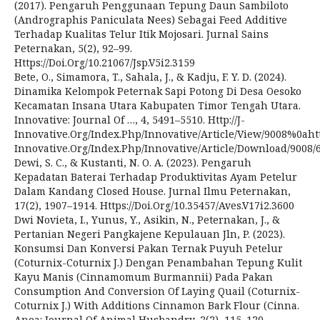
(2017). Pengaruh Penggunaan Tepung Daun Sambiloto
(Andrographis Paniculata Nees) Sebagai Feed Additive
Terhadap Kualitas Telur Itik Mojosari. Jurnal Sains
Peternakan, 5(2), 92–99.
Https://Doi.Org/10.21067/Jsp.V5i2.3159
Bete, O., Simamora, T., Sahala, J., & Kadju, F. Y. D. (2024).
Dinamika Kelompok Peternak Sapi Potong Di Desa Oesoko
Kecamatan Insana Utara Kabupaten Timor Tengah Utara.
Innovative: Journal Of …, 4, 5491–5510. Http://J-
Innovative.Org/Index.Php/Innovative/Article/View/9008%0ahttp
Innovative.Org/Index.Php/Innovative/Article/Download/9008/
Dewi, S. C., & Kustanti, N. O. A. (2023). Pengaruh
Kepadatan Baterai Terhadap Produktivitas Ayam Petelur
Dalam Kandang Closed House. Jurnal Ilmu Peternakan,
17(2), 1907–1914. Https://Doi.Org/10.35457/Aves.V17i2.3600
Dwi Novieta, I., Yunus, Y., Asikin, N., Peternakan, J., &
Pertanian Negeri Pangkajene Kepulauan Jln, P. (2023).
Konsumsi Dan Konversi Pakan Ternak Puyuh Petelur
(Coturnix-Coturnix J.) Dengan Penambahan Tepung Kulit
Kayu Manis (Cinnamomum Burmannii) Pada Pakan
Consumption And Conversion Of Laying Quail (Coturnix-
Coturnix J.) With Additions Cinnamon Bark Flour (Cinna.
Anoa: Journal Of Animal Husbandry, 2(2), 115–120.