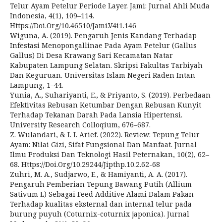
Telur Ayam Petelur Periode Layer. Jami: Jurnal Ahli Muda
Indonesia, 4(1), 109–114.
Https://Doi.Org/10.46510/Jami.V4i1.146
Wiguna, A. (2019). Pengaruh Jenis Kandang Terhadap
Infestasi Menopongallinae Pada Ayam Petelur (Gallus
Gallus) Di Desa Krawang Sari Kecamatan Natar
Kabupaten Lampung Selatan. Skripsi Fakultas Tarbiyah
Dan Keguruan. Universitas Islam Negeri Raden Intan
Lampung, 1–44.
Yunia, A., Suhariyanti, E., & Priyanto, S. (2019). Perbedaan
Efektivitas Rebusan Ketumbar Dengan Rebusan Kunyit
Terhadap Tekanan Darah Pada Lansia Hipertensi.
University Research Colloqium, 676–687.
Z. Wulandari, & I. I. Arief. (2022). Review: Tepung Telur
Ayam: Nilai Gizi, Sifat Fungsional Dan Manfaat. Jurnal
Ilmu Produksi Dan Teknologi Hasil Peternakan, 10(2), 62–
68. Https://Doi.Org/10.29244/Jipthp.10.2.62-68
Zuhri, M. A., Sudjarwo, E., & Hamiyanti, A. A. (2017).
Pengaruh Pemberian Tepung Bawang Putih (Allium
Sativum L) Sebagai Feed Additive Alami Dalam Pakan
Terhadap kualitas eksternal dan internal telur pada
burung puyuh (Coturnix-coturnix japonica). Jurnal