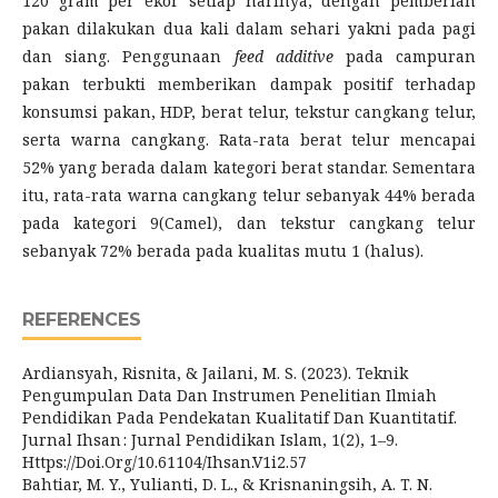
120 gram per ekor setiap harinya, dengan pemberian
pakan dilakukan dua kali dalam sehari yakni pada pagi
dan siang. Penggunaan
feed additive
pada campuran
pakan terbukti memberikan dampak positif terhadap
konsumsi pakan, HDP, berat telur, tekstur cangkang telur,
serta warna cangkang. Rata-rata berat telur mencapai
52% yang berada dalam kategori berat standar. Sementara
itu, rata-rata warna cangkang telur sebanyak 44% berada
pada kategori 9(Camel), dan tekstur cangkang telur
sebanyak 72% berada pada kualitas mutu 1 (halus).
REFERENCES
Ardiansyah, Risnita, & Jailani, M. S. (2023). Teknik
Pengumpulan Data Dan Instrumen Penelitian Ilmiah
Pendidikan Pada Pendekatan Kualitatif Dan Kuantitatif.
Jurnal Ihsan : Jurnal Pendidikan Islam, 1(2), 1–9.
Https://Doi.Org/10.61104/Ihsan.V1i2.57
Bahtiar, M. Y., Yulianti, D. L., & Krisnaningsih, A. T. N.