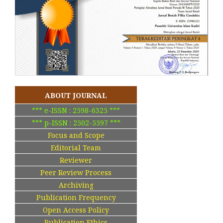
ABOUT JOURNAL
*** e-ISSN : 2598-6325 ***
*** p-ISSN : 2502-5597 ***
Focus and Scope
Editorial Team
Reviewer
Peer Review Process
Archiving
Publication Frequency
Open Access Policy
Publication Ethics