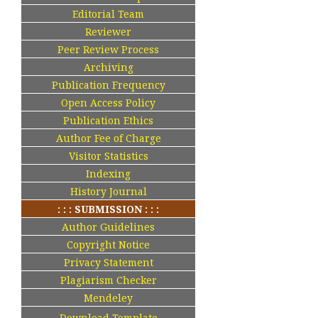
Editorial Team
Reviewer
Peer Review Process
Archiving
Publication Frequency
Open Access Policy
Publication Ethics
Author Fee of Charge
Visitor Statistics
Indexing
History Journal
: : : SUBMISSION : : :
Author Guidelines
Copyright Notice
Privacy Statement
Plagiarism Checker
Mendeley
Download Template