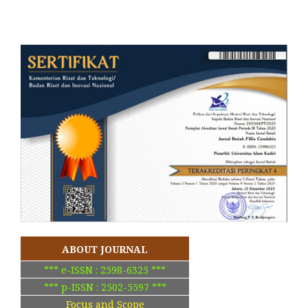
ABOUT JOURNAL
*** e-ISSN : 2598-6325 ***
*** p-ISSN : 2502-5597 ***
Focus and Scope