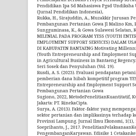
Pendidikan Ipa Sd Mahasiswa Pgsd Undiksha U
(Jurnal Pendidikan Indonesia),
Rukka, H., Sirajuddin, A., Muzakkir Jurusan Pe
Pembangunan Pertanian Gowa Jl Malino Km, 
Sungguminasa, K., & Gowa Sulawesi Selatan, K
MILENIAL PADA PROGRAM YESS (YOUTH ENTE
EMPLOYMENT SUPPORT SERVICES) DALAM US
DI KABUPATEN BANTAENG Motivating Millennia
(Youth Entrepreneurship and Employment Sup
in Agricultural Business in Bantaeng Regency.
Seri Sosek dan Penyuluhan (Vol. 19).
Rusdi, A. S. (2023). Evaluasi pendapatan petan
pemberian dana hibah kompetitif program YE
Entrepreneurship and Employment Support Ser
Pembangunan Pertanian Gowa
Sugiono, 2022, MetodePenelitianKuantitatif, Ku
Jakarta: PT. RinekaCipta.
Surya, A. (2013). Faktor-faktor yang mempe
sektor pertanian dan implikasinya terhadap k
Provinsi Lampung. Jurnal Ilmu Ekonomi, 1(1), 
Soeprihanto, J., 2017. PenelitianPelaksanaanK
PengembanganKaryawan. Edisike 1 Cetakanke 5