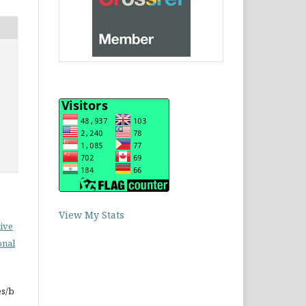
View My Stats
ive
onal
es/b