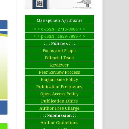
Manajemen Agribisnis
<_> e-ISSN : 2715-9086 <_>
<_> p-ISSN : 1829-7889 <_>
: : : Policies : : :
Focus and Scope
Editorial Team
Reviewer
Peer Review Process
Plagiarisme Policy
Publication Frequency
Open Access Policy
Publication Ethics
Author Free Charge
: : : Submission : : :
Author Guidelines