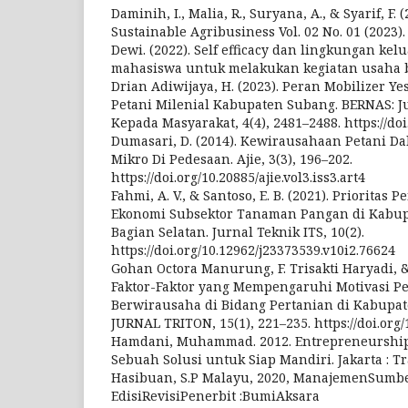
Daminih, I., Malia, R., Suryana, A., & Syarif, F. 
Sustainable Agribusiness Vol. 02 No. 01 (2023). 
Dewi. (2022). Self efficacy dan lingkungan k
mahasiswa untuk melakukan kegiatan usaha be
Drian Adiwijaya, H. (2023). Peran Mobilizer Y
Petani Milenial Kabupaten Subang. BERNAS: 
Kepada Masyarakat, 4(4), 2481–2488. https://doi
Dumasari, D. (2014). Kewirausahaan Petani Da
Mikro Di Pedesaan. Ajie, 3(3), 196–202.
https://doi.org/10.20885/ajie.vol3.iss3.art4
Fahmi, A. V., & Santoso, E. B. (2021). Priorita
Ekonomi Subsektor Tanaman Pangan di Kabu
Bagian Selatan. Jurnal Teknik ITS, 10(2).
https://doi.org/10.12962/j23373539.v10i2.76624
Gohan Octora Manurung, F. Trisakti Haryadi, & 
Faktor-Faktor yang Mempengaruhi Motivasi Pe
Berwirausaha di Bidang Pertanian di Kabupa
JURNAL TRITON, 15(1), 221–235. https://doi.org/1
Hamdani, Muhammad. 2012. Entrepreneurshi
Sebuah Solusi untuk Siap Mandiri. Jakarta : T
Hasibuan, S.P Malayu, 2020, ManajemenSumb
EdisiRevisiPenerbit :BumiAksara