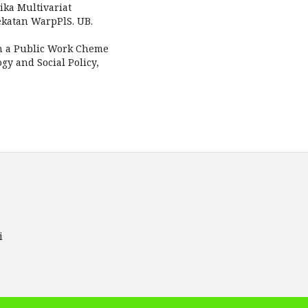
ika Multivariat
katan WarpPlS. UB.
in a Public Work Cheme
ogy and Social Policy,
ri