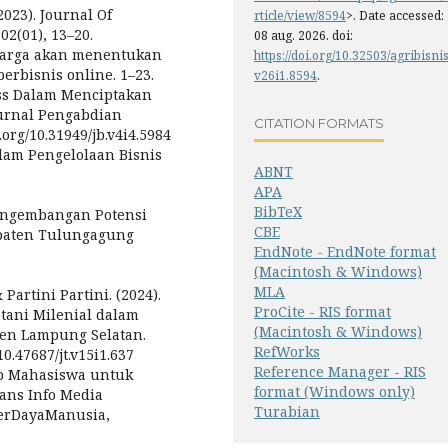
(2023). Journal Of
rticle/view/8594
>. Date accessed:
02(01), 13–20.
08 aug. 2026. doi:
eluarga akan menentukan
https://doi.org/10.32503/agribisnis
rbisnis online. 1–23.
v26i1.8594
.
ess Dalam Menciptakan
Jurnal Pengabdian
CITATION FORMATS
.org/10.31949/jb.v4i4.5984
lam Pengelolaan Bisnis
ABNT
APA
BibTeX
s Pengembangan Potensi
CBE
paten Tulungagung
EndNote - EndNote format
(Macintosh & Windows)
MLA
Partini Partini. (2024).
ProCite - RIS format
tani Milenial dalam
(Macintosh & Windows)
ten Lampung Selatan.
RefWorks
0.47687/jt.v15i1.637
Reference Manager - RIS
p Mahasiswa untuk
format (Windows only)
rans Info Media
Turabian
erDayaManusia,