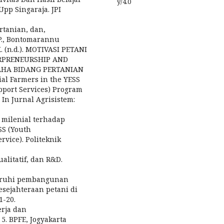
y/4.0
pp Singaraja. JPI
rtanian, dan,
P., Bontomarannu
. (n.d.). MOTIVASI PETANI
RPRENEURSHIP AND
AHA BIDANG PERTANIAN
l Farmers in the YESS
port Services) Program
 In Jurnal Agrisistem:
i milenial terhadap
SS (Youth
vice). Politeknik
alitatif, dan R&D.
ngaruhi pembangunan
esejahteraan petani di
1-20.
erja dan
. BPFE, Jogyakarta