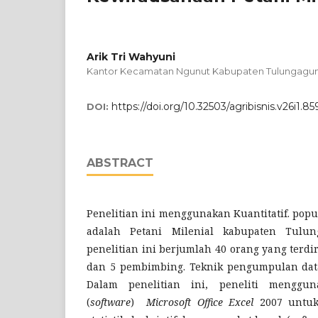
Arik Tri Wahyuni
Kantor Kecamatan Ngunut Kabupaten Tulungagu
https://doi.org/10.32503/agribisnis.v26i1.85
DOI:
ABSTRACT
Penelitian ini menggunakan Kuantitatif. popu
adalah Petani Milenial kabupaten Tulu
penelitian ini berjumlah 40 orang yang terdir
dan 5 pembimbing. Teknik pengumpulan data
Dalam penelitian ini, peneliti menggu
(
software
)
Microsoft
Office
Excel
2007 untuk