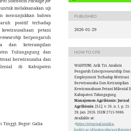
are
)
Statistical
Package
for
untuk melaksanakan uji
itian menunjukkan bahwa
PUBLISHED
garuh positif terhadap
2026-01-29
 kewirausahaan petani
reneurship
berpengaruh
aha dan keterampilan
paten Tulungagung dan
HOW TO CITE
tivasi berwirausaha dan
WAHYUNI, Arik Tri. Analisis
ilenial di Kabupaten
Pengaruh Enterpreneurship Dan
Employment Terhadap Motivasi
Berwirausaha Dan Ketrampilan
Kewirausahaan Petani Milenial D
Kabupaten Tulungagung.
Manajemen Agribisnis: Jurnal
Agribisnis
, [S.l.], v. 26, n. 1, p. 21-
28, jan. 2026. ISSN 2715-9086.
Available at:
Tinggi. Bogor: Galia
<
https://ejournal.uniska-
kediri.ac.id/index.php/agribisnis/