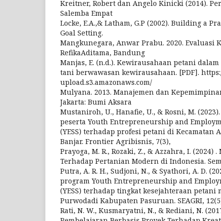
Kreitner, Robert dan Angelo Kinicki (2014). Pe
Salemba Empat
Locke, E.A.,& Latham, G.P (2002). Building a Pr
Goal Setting.
Mangkunegara, Anwar Prabu. 2020. Evaluasi K
RefikaAditama, Bandung
Manjas, E. (n.d.). Kewirausahaan petani dal
tani berwawasan kewirausahaan. [PDF]. https://
upload.s3.amazonaws.com/
Mulyana. 2013. Manajemen dan Kepemimpinan
Jakarta: Bumi Aksara
Mustaniroh, U., Hanafie, U., & Rosni, M. (2023)
peserta Youth Entrepreneurship and Employm
(YESS) terhadap profesi petani di Kecamatan
Banjar. Frontier Agribisnis, 7(3),
Prayoga, M. R., Rozaki, Z., & Azzahra, I. (2024)
Terhadap Pertanian Modern di Indonesia. Sem
Putra, A. R. H., Sudjoni, N., & Syathori, A. D. (
program Youth Entrepreneurship and Employm
(YESS) terhadap tingkat kesejahteraan petani 
Purwodadi Kabupaten Pasuruan. SEAGRI, 12(5)
Rati, N. W., Kusmaryatni, N., & Rediani, N. (2
Pembelajaran Berbasis Proyek Terhadap Kreati