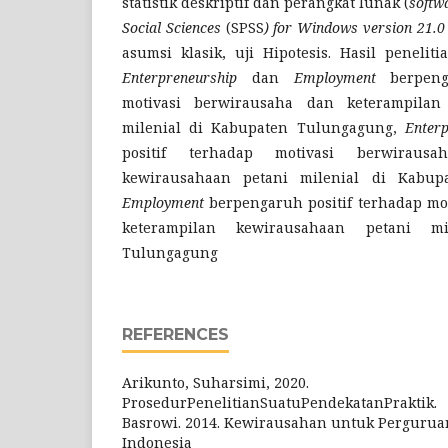
statistik deskriptif dan perangkat lunak (
softw
Social
Sciences
(SPSS
)
for
Windows
version
21.0
asumsi klasik, uji Hipotesis. Hasil penel
Enterpreneurship
dan
Employment
berpen
motivasi berwirausaha dan keterampilan
milenial di Kabupaten Tulungagung,
Enterp
positif terhadap motivasi berwiraus
kewirausahaan petani milenial di Kabu
Employment
berpengaruh positif terhadap mo
keterampilan kewirausahaan petani m
Tulungagung
REFERENCES
Arikunto, Suharsimi, 2020.
ProsedurPenelitianSuatuPendekatanPraktik.
Basrowi. 2014. Kewirausahan untuk Perguruan 
Indonesia