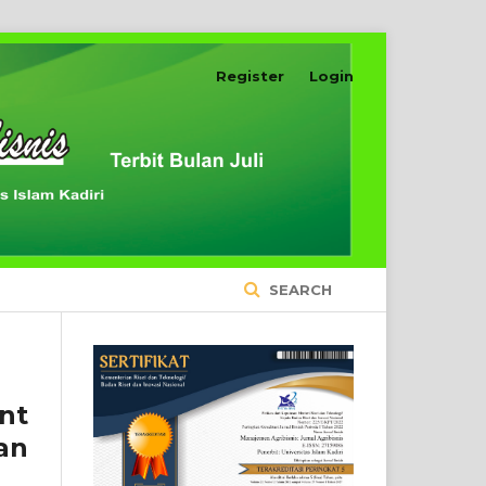
Register
Login
SEARCH
nt
an