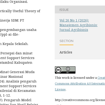
rilaku Organisasi.
ISSUE
actically Useful Theory of
Vol 26 No 1 (2026):
inerja SDM: PT
Manajemen Agribisnis:
Jurnal Agribisnis
am pengembangan usaha
ppl-ai-file-
SECTION
 Kepala Sekolah.
Articles
. Persepsi dan minat
ent Support Services
 Astambul Kabupaten
 . Minat Generasi Muda
inar Nasional
This work is licensed under a
Creat
2024). Analisis pengaruh
Commons Attribution 4.0 Internati
ent Support Services
License
.
milenial di Kecamatan
, 1-12.
http://creativecommons.org/licens
017). Pengaruh Model
vitas Dan Hasil Belajar