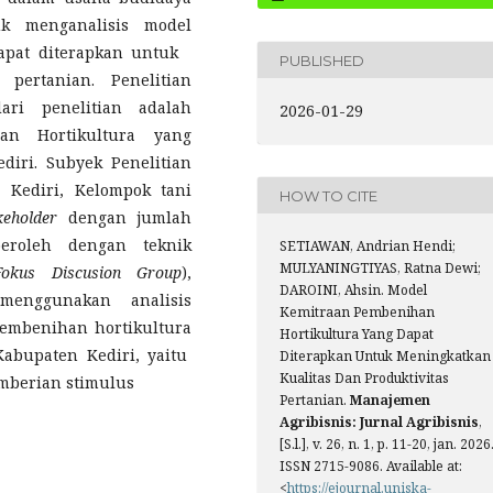
uk menganalisis model
dapat diterapkan untuk
PUBLISHED
 pertanian. Penelitian
ari penelitian adalah
2026-01-29
an Hortikultura yang
diri. Subyek Penelitian
 Kediri, Kelompok tani
HOW TO CITE
keholder
dengan jumlah
peroleh dengan teknik
SETIAWAN, Andrian Hendi;
MULYANINGTIYAS, Ratna Dewi;
Fokus Discusion Group
),
DAROINI, Ahsin. Model
menggunakan analisis
Kemitraan Pembenihan
 pembenihan hortikultura
Hortikultura Yang Dapat
abupaten Kediri, yaitu
Diterapkan Untuk Meningkatkan
Kualitas Dan Produktivitas
mberian stimulus
Pertanian.
Manajemen
Agribisnis: Jurnal Agribisnis
,
[S.l.], v. 26, n. 1, p. 11-20, jan. 2026
ISSN 2715-9086. Available at:
<
https://ejournal.uniska-