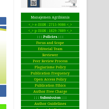
Manajemen Agribisnis
<_> e-ISSN : 2715-9086 <_>
<_> p-ISSN : 1829-7889 <_>
: : : Policies : : :
Focus and Scope
Editorial Team
Reviewer
Peer Review Process
Plagiarisme Policy
Publication Frequency
Open Access Policy
Publication Ethics
Author Free Charge
: : : Submission : : :
Author Guidelines