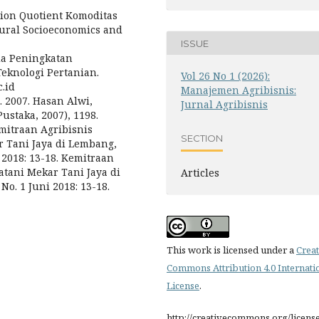
ation Quotient Komoditas
tural Socioeconomics and
ISSUE
ada Peningkatan
Teknologi Pertanian.
Vol 26 No 1 (2026):
c.id
Manajemen Agribisnis:
2007. Hasan Alwi,
Jurnal Agribisnis
ustaka, 2007), 1198.
mitraan Agribisnis
SECTION
 Tani Jaya di Lembang,
i 2018: 13-18. Kemitraan
tani Mekar Tani Jaya di
Articles
No. 1 Juni 2018: 13-18.
This work is licensed under a
Creat
Commons Attribution 4.0 Internati
License
.
http://creativecommons.org/licens