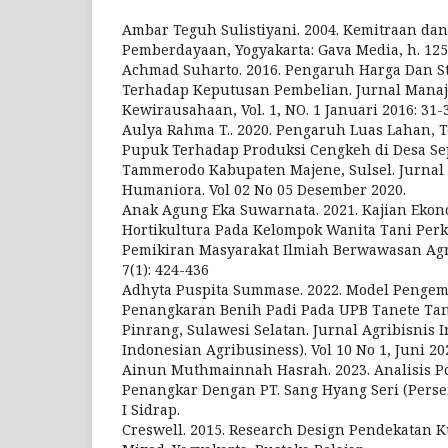
Ambar Teguh Sulistiyani. 2004. Kemitraan da
Pemberdayaan, Yogyakarta: Gava Media, h. 125
Achmad Suharto. 2016. Pengaruh Harga Dan St
Terhadap Keputusan Pembelian. Jurnal Mana
Kewirausahaan, Vol. 1, NO. 1 Januari 2016: 31-
Aulya Rahma T.. 2020. Pengaruh Luas Lahan, T
Pupuk Terhadap Produksi Cengkeh di Desa S
Tammerodo Kabupaten Majene, Sulsel. Jurnal 
Humaniora. Vol 02 No 05 Desember 2020.
Anak Agung Eka Suwarnata. 2021. Kajian Eko
Hortikultura Pada Kelompok Wanita Tani Perko
Pemikiran Masyarakat Ilmiah Berwawasan Agri
7(1): 424-436
Adhyta Puspita Summase. 2022. Model Penge
Penangkaran Benih Padi Pada UPB Tanete Tan
Pinrang, Sulawesi Selatan. Jurnal Agribisnis I
Indonesian Agribusiness). Vol 10 No 1, Juni 20
Ainun Muthmainnah Hasrah. 2023. Analisis Po
Penangkar Dengan PT. Sang Hyang Seri (Perse
I Sidrap.
Creswell. 2015. Research Design Pendekatan Kua