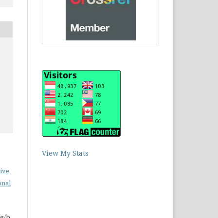
View My Stats
ive
onal
es/b