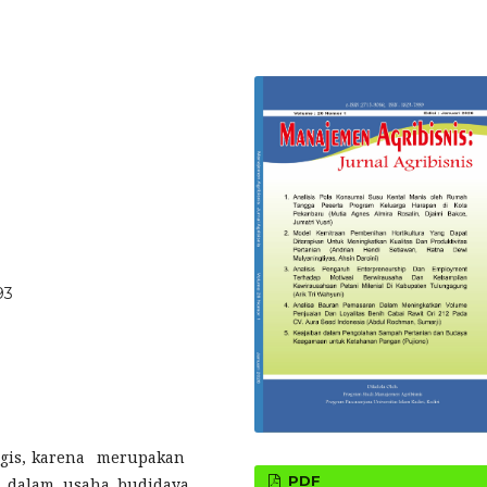
93
egis, karena merupakan
PDF
 dalam usaha budidaya