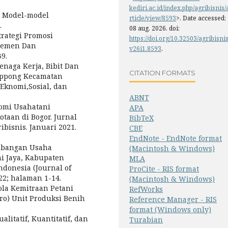
kediri.ac.id/index.php/agribisnis/
n Model-model
rticle/view/8593
>. Date accessed:
.
08 aug. 2026. doi:
rategi Promosi
https://doi.org/10.32503/agribisnis
jemen Dan
v26i1.8593
.
39.
enaga Kerja, Bibit Dan
CITATION FORMATS
eppong Kecamatan
Eknomi,Sosial, dan
ABNT
nomi Usahatani
APA
taan di Bogor. Jurnal
BibTeX
bisnis. Januari 2021.
CBE
EndNote - EndNote format
mbangan Usaha
(Macintosh & Windows)
i Jaya, Kabupaten
MLA
ndonesia (Journal of
ProCite - RIS format
22; halaman 1-14.
(Macintosh & Windows)
la Kemitraan Petani
RefWorks
ro) Unit Produksi Benih
Reference Manager - RIS
format (Windows only)
litatif, Kuantitatif, dan
Turabian