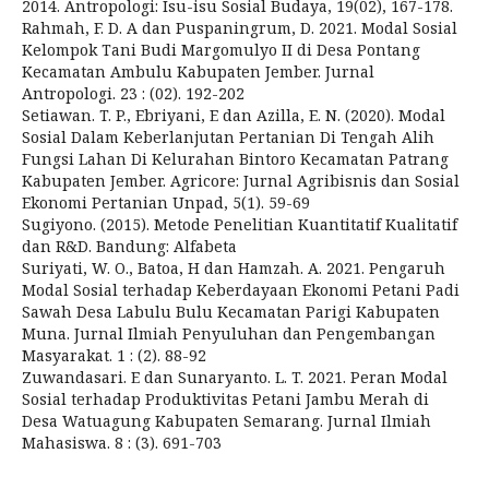
2014. Antropologi: Isu-isu Sosial Budaya, 19(02), 167-178.
Rahmah, F. D. A dan Puspaningrum, D. 2021. Modal Sosial
Kelompok Tani Budi Margomulyo II di Desa Pontang
Kecamatan Ambulu Kabupaten Jember. Jurnal
Antropologi. 23 : (02). 192-202
Setiawan. T. P., Ebriyani, E dan Azilla, E. N. (2020). Modal
Sosial Dalam Keberlanjutan Pertanian Di Tengah Alih
Fungsi Lahan Di Kelurahan Bintoro Kecamatan Patrang
Kabupaten Jember. Agricore: Jurnal Agribisnis dan Sosial
Ekonomi Pertanian Unpad, 5(1). 59-69
Sugiyono. (2015). Metode Penelitian Kuantitatif Kualitatif
dan R&D. Bandung: Alfabeta
Suriyati, W. O., Batoa, H dan Hamzah. A. 2021. Pengaruh
Modal Sosial terhadap Keberdayaan Ekonomi Petani Padi
Sawah Desa Labulu Bulu Kecamatan Parigi Kabupaten
Muna. Jurnal Ilmiah Penyuluhan dan Pengembangan
Masyarakat. 1 : (2). 88-92
Zuwandasari. E dan Sunaryanto. L. T. 2021. Peran Modal
Sosial terhadap Produktivitas Petani Jambu Merah di
Desa Watuagung Kabupaten Semarang. Jurnal Ilmiah
Mahasiswa. 8 : (3). 691-703