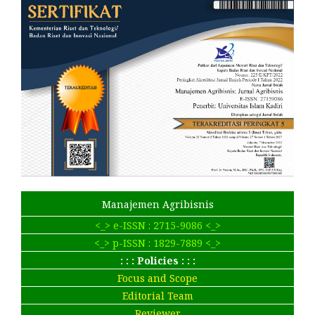
Manajemen Agribisnis
<_> e-ISSN : 2715-9086 <_>
<_> p-ISSN : 1829-7889 <_>
: : : Policies : : :
Focus and Scope
Editorial Team
Reviewer