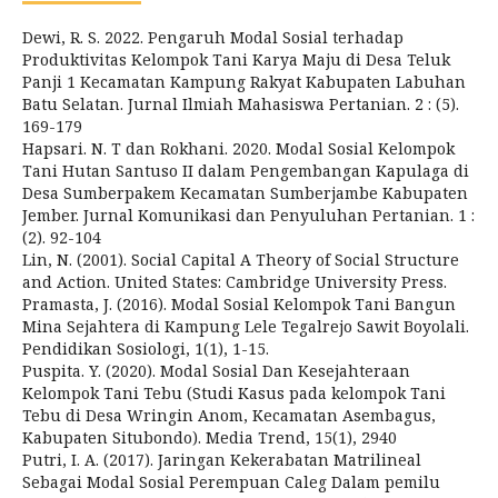
Dewi, R. S. 2022. Pengaruh Modal Sosial terhadap
Produktivitas Kelompok Tani Karya Maju di Desa Teluk
Panji 1 Kecamatan Kampung Rakyat Kabupaten Labuhan
Batu Selatan. Jurnal Ilmiah Mahasiswa Pertanian. 2 : (5).
169-179
Hapsari. N. T dan Rokhani. 2020. Modal Sosial Kelompok
Tani Hutan Santuso II dalam Pengembangan Kapulaga di
Desa Sumberpakem Kecamatan Sumberjambe Kabupaten
Jember. Jurnal Komunikasi dan Penyuluhan Pertanian. 1 :
(2). 92-104
Lin, N. (2001). Social Capital A Theory of Social Structure
and Action. United States: Cambridge University Press.
Pramasta, J. (2016). Modal Sosial Kelompok Tani Bangun
Mina Sejahtera di Kampung Lele Tegalrejo Sawit Boyolali.
Pendidikan Sosiologi, 1(1), 1-15.
Puspita. Y. (2020). Modal Sosial Dan Kesejahteraan
Kelompok Tani Tebu (Studi Kasus pada kelompok Tani
Tebu di Desa Wringin Anom, Kecamatan Asembagus,
Kabupaten Situbondo). Media Trend, 15(1), 2940
Putri, I. A. (2017). Jaringan Kekerabatan Matrilineal
Sebagai Modal Sosial Perempuan Caleg Dalam pemilu