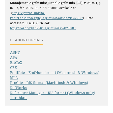
Manajemen Agribisnis: Jurnal Agribisnis
, [S.l.], v. 25, n. 1, p.
82-87, feb. 2025. ISSN 2715-9086. Available at:
<
https://ejournal.uniska-
kediri.ac.id/index.php/agribisnis/article/view/5887
>. Date
accessed: 09 aug. 2026. doi:
https://doi.org/10.32503/agribisnis.v24i2.5887
.
CITATION FORMATS
ABNT
APA
BibTeX
CBE
EndNote - EndNote format (Macintosh & Windows)
MLA
ProCite - RIS format (Macintosh & Windows)
RefWorks
Reference Manager - RIS format (Windows only)
Turabian