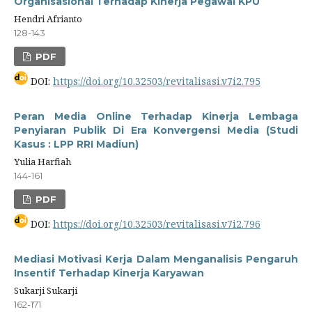
Organisasional Terhadap Kinerja Pegawai KPU
Hendri Afrianto
128-143
PDF
DOI:
https://doi.org/10.32503/revitalisasi.v7i2.795
Peran Media Online Terhadap Kinerja Lembaga
Penyiaran Publik Di Era Konvergensi Media (Studi
Kasus : LPP RRI Madiun)
Yulia Harfiah
144-161
PDF
DOI:
https://doi.org/10.32503/revitalisasi.v7i2.796
Mediasi Motivasi Kerja Dalam Menganalisis Pengaruh
Insentif Terhadap Kinerja Karyawan
Sukarji Sukarji
162-171