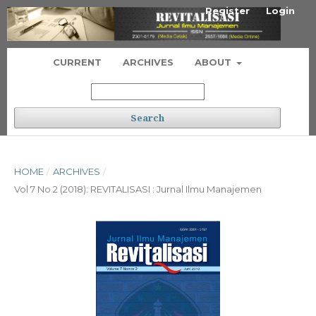
Register
Login
CURRENT
ARCHIVES
ABOUT
Search
HOME
/
ARCHIVES
/
Vol 7 No 2 (2018): REVITALISASI : Jurnal Ilmu Manajemen