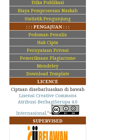
Etika Publikasi
Biaya Pemprosesan Naskah
Statistik Pengunjung
: : : PENGAJUAN : : :
Pedoman Penulis
Hak Cipta
Pernyataan Privasi
Pemeriksaan Plagiarisme
Mendeley
Download Template
LICENCE
Ciptaan disebarluaskan di bawah
Lisensi Creative Commons
Atribusi-BerbagiSerupa 4.0
Internasional
.">
SUPERVISED