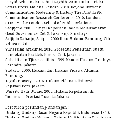
Rasyid Ariman dan Fahmi Raghib. 2016. Hukum Pidana.
Setara Press. Malang. Rendro. 2010. Beyond Borders:
Communication Modernity & History The Forst LSPR
Communication Research Conference 2010. London:
STIKOM The London School of Public Relations.
Sadjijono. 2005. Fungsi Kepolisan Dalam Melaksanakan
Good Governance. Cet. 2. Laksbang. Surabaya.
Satjipto Raharjo, Sajipto. 2000.Ilmu Hukum. Bandung: Citra
Aditya Bakti
Suharsimi Arikunto. 2010. Prosedur Penelitian Suatu
Pendekatan Praktek. Rineka Cipt. Jakarta.
Subekti dan Tjitrosoedibio. 1999. Kamus Hukum. Pradnya
Paramita. Jakarta.
Sudarto. 2000. Hukum dan Hukum Pidana. Alumni.
Bandung.
Teguh Prasetyo. 2016. Hukum Pidana Edisi Revisi.
Rajawali Pers. Jakarta.
Warsito Hadi Utomo. 2005. Hukum Kepolisian di
Indonesia. Prestasi Pustaka.Jakarta.
Peraturan perundang-undangan :
Undang-Undang Dasar Negara Republik Indonesia 1945;
Undang-Undang Nomor 1 Tahun 1946 tentang Peraturan