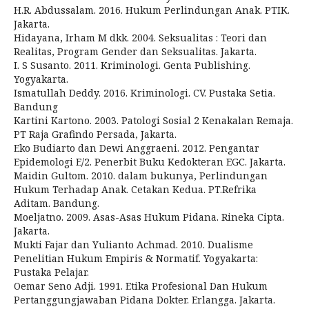
H.R. Abdussalam. 2016. Hukum Perlindungan Anak. PTIK.
Jakarta.
Hidayana, Irham M dkk. 2004. Seksualitas : Teori dan
Realitas, Program Gender dan Seksualitas. Jakarta.
I. S Susanto. 2011. Kriminologi. Genta Publishing.
Yogyakarta.
Ismatullah Deddy. 2016. Kriminologi. CV. Pustaka Setia.
Bandung
Kartini Kartono. 2003. Patologi Sosial 2 Kenakalan Remaja.
PT Raja Grafindo Persada, Jakarta.
Eko Budiarto dan Dewi Anggraeni. 2012. Pengantar
Epidemologi E/2. Penerbit Buku Kedokteran EGC. Jakarta.
Maidin Gultom. 2010. dalam bukunya, Perlindungan
Hukum Terhadap Anak. Cetakan Kedua. PT.Refrika
Aditam. Bandung.
Moeljatno. 2009. Asas-Asas Hukum Pidana. Rineka Cipta.
Jakarta.
Mukti Fajar dan Yulianto Achmad. 2010. Dualisme
Penelitian Hukum Empiris & Normatif. Yogyakarta:
Pustaka Pelajar.
Oemar Seno Adji. 1991. Etika Profesional Dan Hukum
Pertanggungjawaban Pidana Dokter. Erlangga. Jakarta.