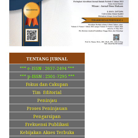
TENTANG JURNAL
*** e-ISSN : 2657-2494 ***
*** p-ISSN : 2301-7295 ***
Fokus dan Cakupan
Tim Editorial
Peninjau
Proses Peninjauan
Pengarsipan
Frekuensi Publikasi
Kebijakan Akses Terbuka