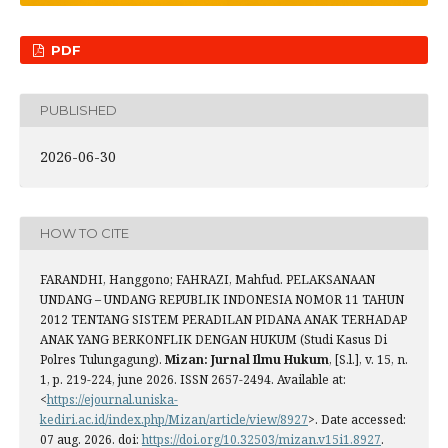
PDF
PUBLISHED
2026-06-30
HOW TO CITE
FARANDHI, Hanggono; FAHRAZI, Mahfud. PELAKSANAAN
UNDANG – UNDANG REPUBLIK INDONESIA NOMOR 11 TAHUN
2012 TENTANG SISTEM PERADILAN PIDANA ANAK TERHADAP
ANAK YANG BERKONFLIK DENGAN HUKUM (Studi Kasus Di
Polres Tulungagung).
Mizan: Jurnal Ilmu Hukum
, [S.l.], v. 15, n.
1, p. 219-224, june 2026. ISSN 2657-2494. Available at:
<
https://ejournal.uniska-
kediri.ac.id/index.php/Mizan/article/view/8927
>. Date accessed:
07 aug. 2026. doi:
https://doi.org/10.32503/mizan.v15i1.8927
.