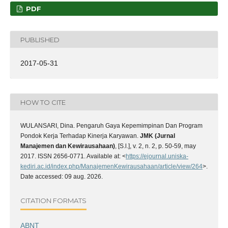
PDF
PUBLISHED
2017-05-31
HOW TO CITE
WULANSARI, Dina. Pengaruh Gaya Kepemimpinan Dan Program
Pondok Kerja Terhadap Kinerja Karyawan.
JMK (Jurnal
Manajemen dan Kewirausahaan)
, [S.l.], v. 2, n. 2, p. 50-59, may
2017. ISSN 2656-0771. Available at: <
https://ejournal.uniska-
kediri.ac.id/index.php/ManajemenKewirausahaan/article/view/264
>.
Date accessed: 09 aug. 2026.
CITATION FORMATS
ABNT