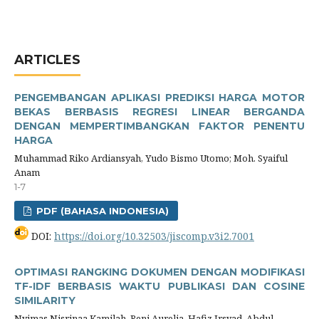
ARTICLES
PENGEMBANGAN APLIKASI PREDIKSI HARGA MOTOR
BEKAS BERBASIS REGRESI LINEAR BERGANDA
DENGAN MEMPERTIMBANGKAN FAKTOR PENENTU
HARGA
Muhammad Riko Ardiansyah, Yudo Bismo Utomo; Moh. Syaiful
Anam
1-7
PDF (BAHASA INDONESIA)
DOI:
https://doi.org/10.32503/jiscomp.v3i2.7001
OPTIMASI RANGKING DOKUMEN DENGAN MODIFIKASI
TF-IDF BERBASIS WAKTU PUBLIKASI DAN COSINE
SIMILARITY
Nyimas Nisrinaa Kamilah, Reni Aurelia, Hafiz Irsyad, Abdul