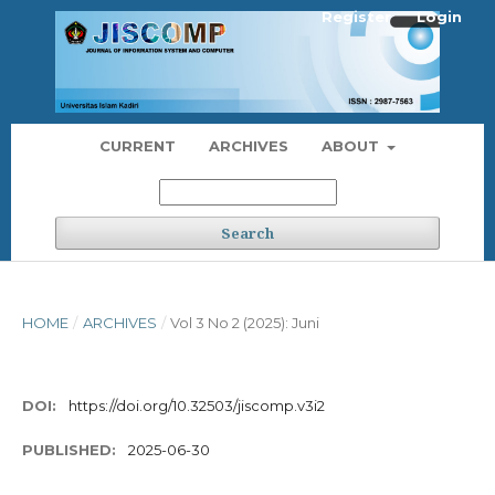
Register
Login
CURRENT
ARCHIVES
ABOUT
Search
HOME
/
ARCHIVES
/
Vol 3 No 2 (2025): Juni
DOI:
https://doi.org/10.32503/jiscomp.v3i2
PUBLISHED:
2025-06-30