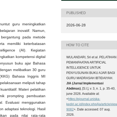
PUBLISHED
nuntut guru meningkatkan
2026-06-28
lajaran inovatif. Namun,
h bergantung pada metode
a memiliki keterbatasan
HOW TO CITE
elligence (AI). Kegiatan
gkatkan kompetensi digital
WULANDARI, Sri et al. PELATIHAN
PEMANFAATAN ARTIFICIAL
enyusun buku ajar Bahasa
INTELLIGENCE UNTUK
 dengan melibatkan 30 guru
PENYUSUNAN BUKU AJAR BAGI
(KKG) Bahasa Inggris MI
GURU MADRASAH IBTIDAIYAH.
pelaksanaan meliputi tahap
JIA (Jurnal Implementasi
Abdimas)
, [S.l.], v. 3, n. 1, p. 35-40,
uantitatif. Materi pelatihan
june 2026. Available at:
knik prompting pembuatan
<
https://ejournal.uniska-
ital. Evaluasi menggunakan
kediri.ac.id/index.php/jia/article/vie
on adaptasi teknologi. Hasil
9082
>. Date accessed: 07 aug.
2026.
fikan pada nilai rata-rata