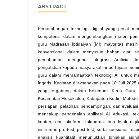
ABSTRACT
Perkembangan teknologi digital yang pesat me
kompetensi dalam mengembangkan materi pembe
guru Madrasah Ibtidaiyah (MI) mayoritas masi
konvensional dalam menyusun bahan ajar sert
pemahaman mengenai integrasi Artificial Int
pengabdian kepada masyarakat ini bertujuan menin
guru dalam memanfaatkan teknologi AI untuk m
Inggris. Kegiatan dilaksanakan pada 10 Juli 2025
yang tergabung dalam Kelompok Kerja Guru 
Kecamatan Plosoklaten, Kabupaten Kediri. Metode 
persiapan, pelatihan, pendampingan, dan evaluasi k
mencakup pengenalan aplikasi AI edukasi, te
konten, dan platform kolaborasi tata letak dig
instrumen pre-test, post-test, serta kuesioner resp
analisis kuantitatif menunjukkan lonjakan signi