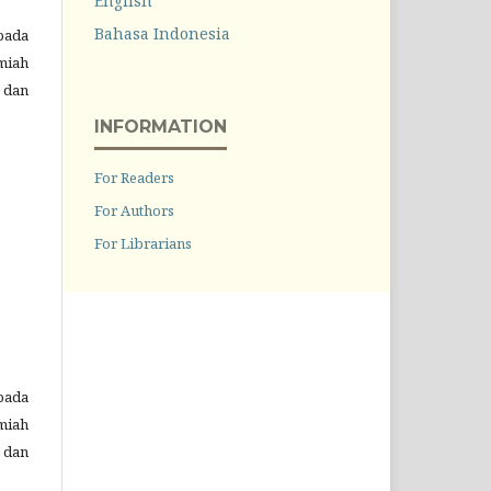
English
Bahasa Indonesia
pada
miah
 dan
INFORMATION
For Readers
For Authors
For Librarians
pada
miah
 dan