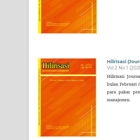
Hilirisasi (J
Vol 2 No 1 (202
Hilirisasi Jou
bulan Februari d
para pakar, pe
manajemen.