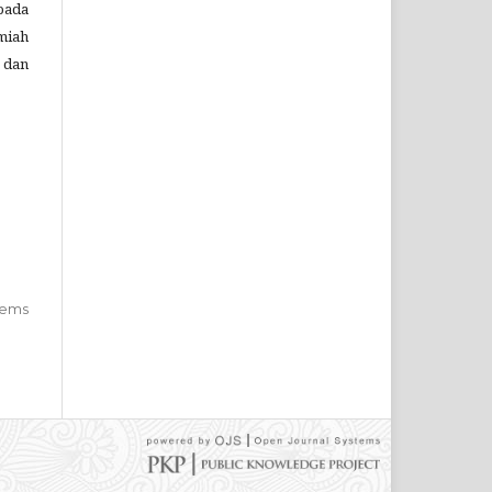
pada
miah
 dan
items