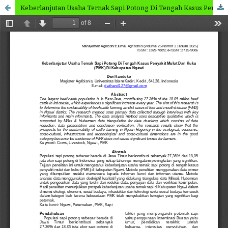
Keberlanjutan Usaha Ternak Sapi Potong Di Tengah Kasus Penyakit Mulut Dan Kuku (PMK) Di Kabupaten Ngawi