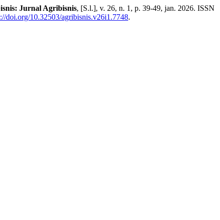
nis: Jurnal Agribisnis
, [S.l.], v. 26, n. 1, p. 39-49, jan. 2026. ISSN
s://doi.org/10.32503/agribisnis.v26i1.7748
.