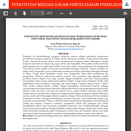
EFEKTIVITAS MEDIASI DALAM PENYELESAIAN PERSELISIHAN HUBUNGAN INDUSTRIAL PADA DINAS TENAGA KERJA KABUPATEN KEDIRI