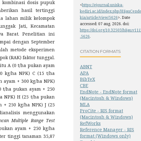
n kombinasi dosis pupuk
<
https://ejournal.uniska-
rikan hasil tertinggi
kediri.ac.id/index.php/HijauCend
kia/article/view/5626
>. Date
da lahan milik kelompok
accessed: 07 aug. 2026. doi:
nggak Jati, Kecamatan
https://doi.org/10.32503/hijau.v11i
 Barat. Penelitian ini
.5626
.
sampai dengan September
alah metode eksperimen
CITATION FORMATS
k (RAK) faktor tunggal.
aitu A (0 t/ha pukan ayam
ABNT
APA
0 kg/ha NPK) C (15 t/ha
BibTeX
n ayam + 300 kg/ha NPK)
CBE
0 t/ha pukan ayam + 250
EndNote - EndNote format
a NPK) H (25 t/ha pukan
(Macintosh & Windows)
MLA
 + 250 kg/ha NPK) J (25
ProCite - RIS format
dianalisis menggunakan
(Macintosh & Windows)
ncan Multiple Range Test
RefWorks
 pukan ayam + 250 kg/ha
Reference Manager - RIS
format (Windows only)
er tinggi tanaman 35,87