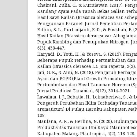
Chairani, Zulia, C., & Kurniawan. (2017). Pen
Kandang Ayam Pada Tanah Bekas Galian Ter
Hasil Sawi Kailan (Brassica oleracea var. ache
Penggunaan Paranet. Jurnal Penelitian Pertani
Fathin, S. L., Purbadjanti, E. D., & Fuskhah, E
Hasil Kailan (Brassica oleracea var. Alboglabr
Pupuk Kambing dan Pemupukan Nitrogen. Jurn
6(3), 438-447.
Haryadi, D., Yetti, H., & Yoseva, S. (2015). Pe
Beberapa Pupuk Terhadap Pertumbuhan dan
Kailan (Brassica oleracea L.). Jom Faperta, 2(2).
Jati, G. K., & Aini, N. (2018). Pengaruh Berba
Ayam dan PGPR (Plant Growth Promoting Rhiz
Pertumbuhan dan Hasil Tanaman Horenso (Spin
Jurnal Produksi Tanaman, 6(12), 3014-3021.
Lawalata, I. J., Rehatta, H., Leimaheriwa, S., & L
Pengaruh Perubahan Iklim Terhadap Tanama
aromaticum) Di Pulau Haruku Kabupaten Malu
108.
Maulana, A. R., & Herlina, N. (2020). Hubung
Produktivitas Tanaman Ubi Kayu (Manihot esc
Kabupaten Malang. Plantropica, 5(2), 118-128.