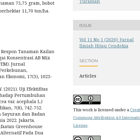
Turabian
anaman 75,75 gram, bobot
perhektar 11,70 ton/ha.
ISSUE
Vol 11 No 1 (2026): Jurnal
Ilmiah Hijau Cendekia
1). Respon Tanaman Kailan
agai Konsentrasi AB Mix
SECTION
EM). Jurnal
 Perkebunan,
Articles
an Ekonomi, 17(3), 1023-
 (2021). Uji Efektifitas
erhadap Pertumbuhan
ea var. acephala L.)
ikan, 7(8), 742-752.
This work is licensed under a
Creat
man Sayuran dan Badan
Commons Attribution 4.0 Internati
a 2022. Jakarta.
License
.
manfaatan Greenhouse
Alternatif Pada Dua
.