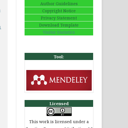
Author Guidelines
e
Copyright Notice
Privacy Statement
Download Template
1
Visitor Statistics
Tool:
Licensed
This work is licensed under a