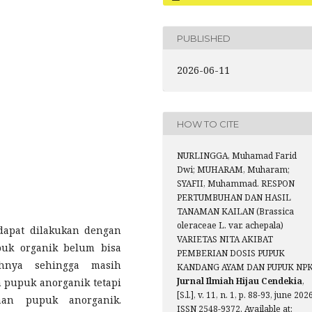
PUBLISHED
2026-06-11
HOW TO CITE
NURLINGGA, Muhamad Farid
Dwi; MUHARAM, Muharam;
SYAFII, Muhammad. RESPON
PERTUMBUHAN DAN HASIL
TANAMAN KAILAN (Brassica
oleraceae L. var. achepala)
dapat dilakukan dengan
VARIETAS NITA AKIBAT
uk organik belum bisa
PEMBERIAN DOSIS PUPUK
hnya sehingga masih
KANDANG AYAM DAN PUPUK NPK
Jurnal Ilmiah Hijau Cendekia
,
upuk anorganik tetapi
[S.l.], v. 11, n. 1, p. 88-93, june 202
aan pupuk anorganik.
ISSN 2548-9372. Available at: