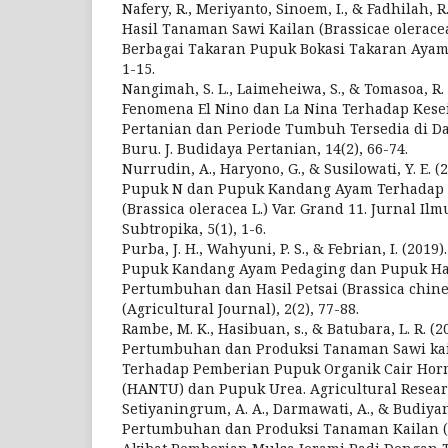
Nafery, R., Meriyanto, Sinoem, I., & Fadhilah, 
Hasil Tanaman Sawi Kailan (Brassicae olerace
Berbagai Takaran Pupuk Bokasi Takaran Ayam. J
1-15.
Nangimah, S. L., Laimeheiwa, S., & Tomasoa, R.
Fenomena El Nino dan La Nina Terhadap Kes
Pertanian dan Periode Tumbuh Tersedia di 
Buru. J. Budidaya Pertanian, 14(2), 66-74.
Nurrudin, A., Haryono, G., & Susilowati, Y. E. 
Pupuk N dan Pupuk Kandang Ayam Terhadap 
(Brassica oleracea L.) Var. Grand 11. Jurnal I
Subtropika, 5(1), 1-6.
Purba, J. H., Wahyuni, P. S., & Febrian, I. (201
Pupuk Kandang Ayam Pedaging dan Pupuk Ha
Pertumbuhan dan Hasil Petsai (Brassica chinen
(Agricultural Journal), 2(2), 77-88.
Rambe, M. K., Hasibuan, s., & Batubara, L. R. (
Pertumbuhan dan Produksi Tanaman Sawi kail
Terhadap Pemberian Pupuk Organik Cair Ho
(HANTU) dan Pupuk Urea. Agricultural Research
Setiyaningrum, A. A., Darmawati, A., & Budiyant
Pertumbuhan dan Produksi Tanaman Kailan (B