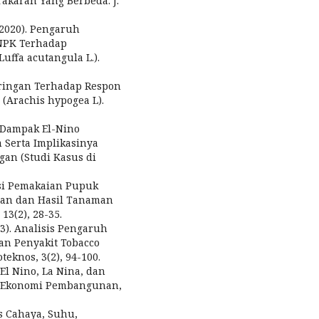
akaran Yang Berbeda. J.
(2020). Pengaruh
 NPK Terhadap
ffa acutangula L.).
eringan Terhadap Respon
(Arachis hypogea L).
ik Dampak El-Nino
Serta Implikasinya
an (Studi Kasus di
nasi Pemakaian Pupuk
an dan Hasil Tanaman
13(2), 28-35.
13). Analisis Pengaruh
n Penyakit Tobacco
eknos, 3(2), 94-100.
 El Nino, La Nina, dan
al Ekonomi Pembangunan,
as Cahaya, Suhu,