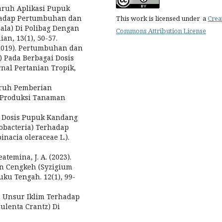
garuh Aplikasi Pupuk
hadap Pertumbuhan dan
This work is licensed under a
Crea
pala) Di Polibag Dengan
Commons Attribution License
an, 13(1), 50-57.
. (2019). Pertumbuhan dan
a) Pada Berbagai Dosis
al Pertanian Tropik,
ngaruh Pemberian
 Produksi Tanaman
gai Dosis Pupuk Kandang
obacteria) Terhadap
acia oleraceae L.).
eatemina, J. A. (2023).
n Cengkeh (Syzigium
ku Tengah. 12(1), 99-
an Unsur Iklim Terhadap
ulenta Crantz) Di