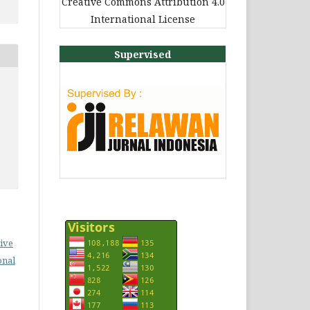
Creative Commons Attribution 4.0
International License
Supervised
ive
onal