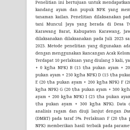
Penelitian ini bertujuan untuk mendapatka
kandang ayam dan pupuk NPK yang membe
tanaman kailan. Penelitian dilaksanakan pa
tani Muncul Jaya yang berada di Desa Tu
Karawang Barat, Kabupaten Karawang, Jawa
dilaksanakan dilaksanakan pada Juli 2023 
2023. Metode penelitian yang digunakan ad
dengan menggunakan Rancangan Acak Kelompo
Terdapat 10 perlakuan yang diulang 3 kali, y
+ 0 kg/ha NPK) B (15 t/ha pukan ayam + 20
pukan ayam + 250 kg/ha NPK) D (15 t/ha puka
E (20 t/ha pukan ayam + 200 kg/ha NPK) F (2
kg/ha NPK) G (20 t/ha pukan ayam + 300 kg/h
ayam + 200 kg/ha NPK) I (25 t/ha pukan ayam
t/ha pukan ayam + 300 kg/ha NPK). Data 
analisis ragam dan diuji lanjut dengan
Du
(DMRT) pada taraf 5%. Perlakuan F (20 t/ha
NPK) memberikan hasil terbaik pada paramet