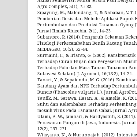
Akibat Pemberian Mulsa Jerami Padi Dengan T
Agro Complex, 3(1), 75-83.
Sipayung, M., Matondang, T., & Nababan, V. T. 
Pemberian Dosis dan Metode Aplikasi Pupuk
Pertumbuhan dan Produksi Tanaman Oyong (Lu
Jurnal Ilmiah Rhizobia, 2(1), 14-23.
Subantoro, R. (2014). Pengaruh Cekaman Kek
Fisiologi Perkecambahan Benih Kacang Tanah 
MEDIAGRO, 10(2), 32-44.
Surmaini, E., & Irianto, G. (2002). Karakterist
Terhadap Curah Hujan dan Pergeseran Musim 
Terhadap Pola dan Masa Tanam Tanaman Pang
Sulawesi Selatan). J. Agromet, 16(1&2), 14-24.
Tanari, Y., & Sepatondu, M. G. (2016). Kombi
Kandang Ayam dan NPK Terhadap Pertumbuh
Buncis (Phaseolus vulgaris L.). Jurnal AgroPet, 
Taufik, M., Sarawa, Hasan, A., & Amelia, K. (20
Suhu dan Kelembaban Terhadap Perkembanga
mosaik virus Pada Tanaman Cabai. Jurnal Agrot
Utami, A. W., Jamhari, & Hardyastuti, S. (2011).
Penawaran Pangan di Jawa, Indonesia. Jurn
12(2), 257-271.
Wijayanto, N., & Nurunnajah. (2012). Intensit