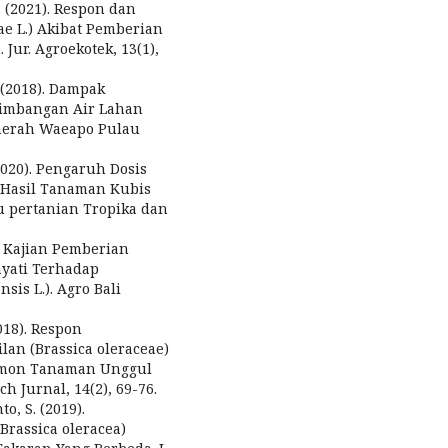
R. (2021). Respon dan
ae L.) Akibat Pemberian
ur. Agroekotek, 13(1),
 (2018). Dampak
eimbangan Air Lahan
Daerah Waeapo Pulau
(2020). Pengaruh Dosis
Hasil Tanaman Kubis
lmu pertanian Tropika dan
9). Kajian Pemberian
yati Terhadap
sis L.). Agro Bali
2018). Respon
an (Brassica oleraceae)
rmon Tanaman Unggul
 Jurnal, 14(2), 69-76.
o, S. (2019).
rassica oleracea)