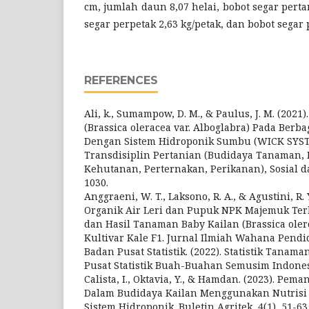
cm, jumlah daun 8,07 helai, bobot segar pert
segar perpetak 2,63 kg/petak, dan bobot segar 
REFERENCES
Ali, k., Sumampow, D. M., & Paulus, J. M. (202
(Brassica oleracea var. Alboglabra) Pada Berb
Dengan Sistem Hidroponik Sumbu (WICK SYST
Transdisiplin Pertanian (Budidaya Tanaman,
Kehutanan, Perternakan, Perikanan), Sosial d
1030.
Anggraeni, W. T., Laksono, R. A., & Agustini, R. Y.
Organik Air Leri dan Pupuk NPK Majemuk T
dan Hasil Tanaman Baby Kailan (Brassica olerc
Kultivar Kale F1. Jurnal Ilmiah Wahana Pendid
Badan Pusat Statistik. (2022). Statistik Tana
Pusat Statistik Buah-Buahan Semusim Indonesi
Calista, I., Oktavia, Y., & Hamdan. (2023). Pe
Dalam Budidaya Kailan Menggunakan Nutrisi 
Sistem Hidroponik. Buletin Agritek, 4(1), 51-63