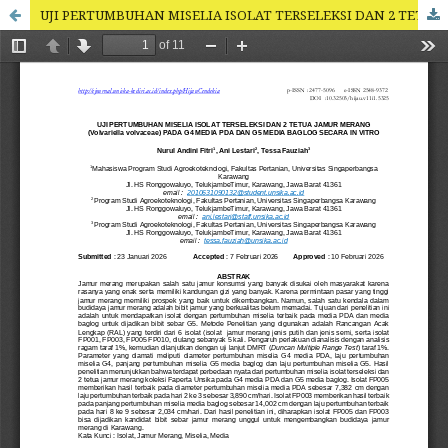
UJI PERTUMBUHAN MISELIA ISOLAT TERSELEKSI DAN 2 TETUA JAMUR MERANG (Volvariella volvaceae) PADA G4 MEDIA PDA DAN G5 MEDIA BAGLOG SECARA IN VITRO