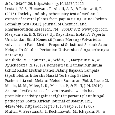
5(2), 104â€“126. https://doi.org/10.15575/2426
Lestari, M. S., Himawan, T., Abadi, A. L., & Retnowati, R.
(2015). Toxicity and phytochemistry test of methanol
extract of several plants from papua using Brine Shrimp
Lethality Test (BSLT). Journal of Chemical and
Pharmaceutical Research, 7(4), 866â€“872. www.jocpr.com
Masjadinata, B. S. (2022). Uji Daya Hasil Isolat F3 Faperta
Unsika dan Bibit Komersil Jamur Merang (Volvariella
volvaceaee) Pada Media Proporsi Substitusi Serbuk Sabut
Kelapa. In fakultas Pertanian Universitas Singaperbangsa
Karawang.
Maulidie, M., Saputera, A., Widia, T., Marpaung, A., &
Ayuchecaria, N. (2019). Konsentrasi Hambat Minimum
(Khm) Kadar Ekstrak Etanol Batang Bajakah Tampala
(Spatholobus littoralis Hassk) Terhadap Bakteri
Escherichia coli Melalui Metode Sumuran (Vol. 5, Issue 2).
Meela, M. M., Mdee, L. K., Masoko, P., & Eloff, J. N. (2019).
Acetone leaf extracts of seven invasive weeds have
promising activity against eight important plant fungal
pathogens. South African Journal of Botany, 121,
442â€“446. https://doi.org/10.1016/j.sajb.2018.12.007
Multri, V., Peramiarti, I., Rochmawati, M., Ichsyani, M., &