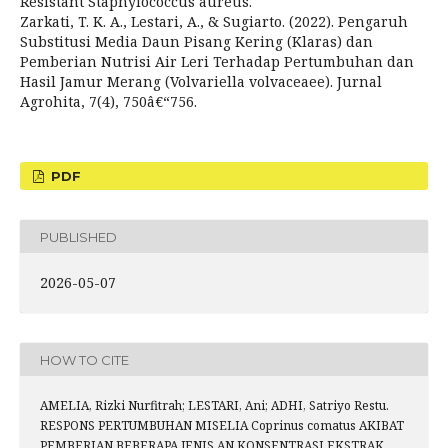
Resistant Staphylococcus aureus.
Zarkati, T. K. A., Lestari, A., & Sugiarto. (2022). Pengaruh
Substitusi Media Daun Pisang Kering (Klaras) dan
Pemberian Nutrisi Air Leri Terhadap Pertumbuhan dan
Hasil Jamur Merang (Volvariella volvaceaee). Jurnal
Agrohita, 7(4), 750â€“756.
PDF
PUBLISHED
2026-05-07
HOW TO CITE
AMELIA, Rizki Nurfitrah; LESTARI, Ani; ADHI, Satriyo Restu.
RESPONS PERTUMBUHAN MISELIA Coprinus comatus AKIBAT
PEMBERIAN BEBERAPA JENIS AN KONSENTRASI EKSTRAK