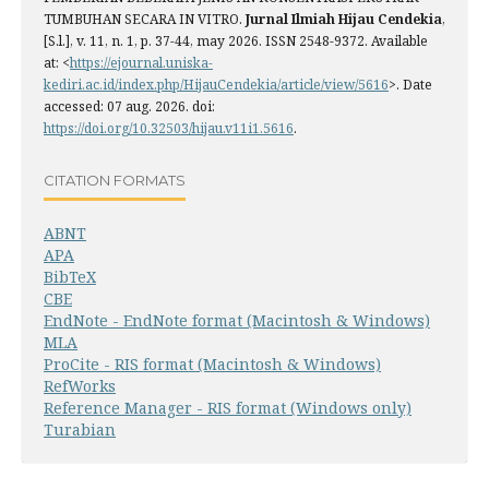
TUMBUHAN SECARA IN VITRO.
Jurnal Ilmiah Hijau Cendekia
,
[S.l.], v. 11, n. 1, p. 37-44, may 2026. ISSN 2548-9372. Available
at: <
https://ejournal.uniska-
kediri.ac.id/index.php/HijauCendekia/article/view/5616
>. Date
accessed: 07 aug. 2026. doi:
https://doi.org/10.32503/hijau.v11i1.5616
.
CITATION FORMATS
ABNT
APA
BibTeX
CBE
EndNote - EndNote format (Macintosh & Windows)
MLA
ProCite - RIS format (Macintosh & Windows)
RefWorks
Reference Manager - RIS format (Windows only)
Turabian