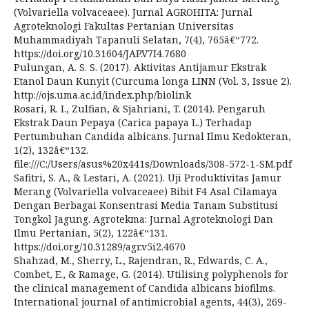
(Volvariella volvaceaee). Jurnal AGROHITA: Jurnal
Agroteknologi Fakultas Pertanian Universitas
Muhammadiyah Tapanuli Selatan, 7(4), 765â€“772.
https://doi.org/10.31604/JAP.V7I4.7680
Pulungan, A. S. S. (2017). Aktivitas Antijamur Ekstrak
Etanol Daun Kunyit (Curcuma longa LINN (Vol. 3, Issue 2).
http://ojs.uma.ac.id/index.php/biolink
Rosari, R. I., Zulfian, & Sjahriani, T. (2014). Pengaruh
Ekstrak Daun Pepaya (Carica papaya L.) Terhadap
Pertumbuhan Candida albicans. Jurnal Ilmu Kedokteran,
1(2), 132â€“132.
file:///C:/Users/asus%20x441s/Downloads/308-572-1-SM.pdf
Safitri, S. A., & Lestari, A. (2021). Uji Produktivitas Jamur
Merang (Volvariella volvaceaee) Bibit F4 Asal Cilamaya
Dengan Berbagai Konsentrasi Media Tanam Substitusi
Tongkol Jagung. Agrotekma: Jurnal Agroteknologi Dan
Ilmu Pertanian, 5(2), 122â€“131.
https://doi.org/10.31289/agr.v5i2.4670
Shahzad, M., Sherry, L., Rajendran, R., Edwards, C. A.,
Combet, E., & Ramage, G. (2014). Utilising polyphenols for
the clinical management of Candida albicans biofilms.
International journal of antimicrobial agents, 44(3), 269-