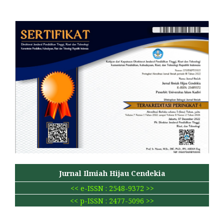
Jurnal Ilmiah Hijau Cendekia
<< e-ISSN : 2548-9372 >>
<< p-ISSN : 2477-5096 >>