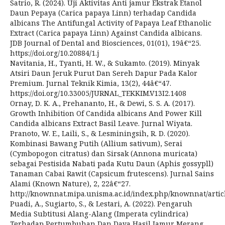
Satrio, R. (2024). Uji Aktivitas Anti jamur Ekstrak Etanol
Daun Pepaya (Carica papaya Linn) terhadap Candida
albicans The Antifungal Activity of Papaya Leaf Ethanolic
Extract (Carica papaya Linn) Against Candida albicans.
JDB Journal of Dental and Biosciences, 01(01), 19â€“25.
https://doi.org/10.20884/1.j
Navitania, H., Tyanti, H. W., & Sukamto. (2019). Minyak
Atsiri Daun Jeruk Purut Dan Sereh Dapur Pada Kalor
Premium. Jurnal Teknik Kimia, 13(2), 44â€“47.
https://doi.org/10.33005/JURNAL_TEKKIM.V13I2.1408
Ornay, D. K. A., Prehananto, H., & Dewi, S. S. A. (2017).
Growth Inhibition Of Candida albicans And Power Kill
Candida albicans Extract Basil Leave. Jurnal Wiyata.
Pranoto, W. E., Laili, S., & Lesminingsih, R. D. (2020).
Kombinasi Bawang Putih (Allium sativum), Serai
(Cymbopogon citratus) dan Sirsak (Annona muricata)
sebagai Pestisida Nabati pada Kutu Daun (Aphis gossypll)
Tanaman Cabai Rawit (Capsicum frutescens). Jurnal Sains
Alami (Known Nature), 2, 22â€“27.
http://knownnat.mipa.unisma.ac.id/index.php/knownnat/artic
Puadi, A., Sugiarto, S., & Lestari, A. (2022). Pengaruh
Media Subtitusi Alang-Alang (Imperata cylindrica)
Terhadap Pertumbuhan Dan Daya Hasil Jamur Merang