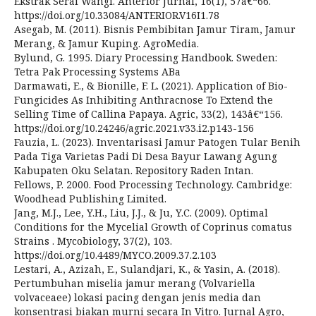
Ekstrak Serai Wangi. Anterior Jurnal, 16(1), 57â€“66.
https://doi.org/10.33084/ANTERIOR.V16I1.78
Asegab, M. (2011). Bisnis Pembibitan Jamur Tiram, Jamur
Merang, & Jamur Kuping. AgroMedia.
Bylund, G. 1995. Diary Processing Handbook. Sweden:
Tetra Pak Processing Systems ABa
Darmawati, E., & Bionille, F. L. (2021). Application of Bio-
Fungicides As Inhibiting Anthracnose To Extend the
Selling Time of Callina Papaya. Agric, 33(2), 143â€“156.
https://doi.org/10.24246/agric.2021.v33.i2.p143-156
Fauzia, L. (2023). Inventarisasi Jamur Patogen Tular Benih
Pada Tiga Varietas Padi Di Desa Bayur Lawang Agung
Kabupaten Oku Selatan. Repository Raden Intan.
Fellows, P. 2000. Food Processing Technology. Cambridge:
Woodhead Publishing Limited.
Jang, M.J., Lee, Y.H., Liu, J.J., & Ju, Y.C. (2009). Optimal
Conditions for the Mycelial Growth of Coprinus comatus
Strains . Mycobiology, 37(2), 103.
https://doi.org/10.4489/MYCO.2009.37.2.103
Lestari, A., Azizah, E., Sulandjari, K., & Yasin, A. (2018).
Pertumbuhan miselia jamur merang (Volvariella
volvaceaee) lokasi pacing dengan jenis media dan
konsentrasi biakan murni secara In Vitro. Jurnal Agro,