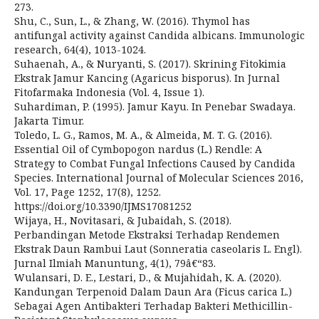
273.
Shu, C., Sun, L., & Zhang, W. (2016). Thymol has
antifungal activity against Candida albicans. Immunologic
research, 64(4), 1013-1024.
Suhaenah, A., & Nuryanti, S. (2017). Skrining Fitokimia
Ekstrak Jamur Kancing (Agaricus bisporus). In Jurnal
Fitofarmaka Indonesia (Vol. 4, Issue 1).
Suhardiman, P. (1995). Jamur Kayu. In Penebar Swadaya.
Jakarta Timur.
Toledo, L. G., Ramos, M. A., & Almeida, M. T. G. (2016).
Essential Oil of Cymbopogon nardus (L.) Rendle: A
Strategy to Combat Fungal Infections Caused by Candida
Species. International Journal of Molecular Sciences 2016,
Vol. 17, Page 1252, 17(8), 1252.
https://doi.org/10.3390/IJMS17081252
Wijaya, H., Novitasari, & Jubaidah, S. (2018).
Perbandingan Metode Ekstraksi Terhadap Rendemen
Ekstrak Daun Rambui Laut (Sonneratia caseolaris L. Engl).
Jurnal Ilmiah Manuntung, 4(1), 79â€“83.
Wulansari, D. E., Lestari, D., & Mujahidah, K. A. (2020).
Kandungan Terpenoid Dalam Daun Ara (Ficus carica L.)
Sebagai Agen Antibakteri Terhadap Bakteri Methicillin-