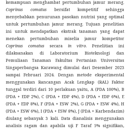
kemampuan menghambat pertumbuhan jamur merang.
Coprinus comatus
bersifat kompetitif sehingga
menyebabkan penurunan pasokan nutrisi yang optimal
untuk pertumbuhan jamur merang. Tujuan penelitian
ini untuk mendapatkan ekstrak tanaman yang dapat
menekan pertumbuhan miselia jamur kompetitor
Coprinus comatus
secara
in vitro
. Penelitian ini
dilaksanakan di Laboratorium Bioteknologi dan
Pemuliaan Tanaman Fakultas Pertanian Universitas
Singaperbangsa Karawang dimulai dari Desember 2023
sampai Februari 2024. Dengan metode eksperimental
menggunakan Rancangan Acak Lengkap (RAL) Faktor
tunggal terdiri dari 10 perlakuan yaitu, A (PDA 100%), B
(PDA + EDP 2%), C (PDA + EDP 4%), D (PDA + EDP 6%), E
(PDA + EDP 8%), F (PDA + ESW 2%), G (PDA + ESW 4%), H
(PDA + ESW 6%), I (PDA + ESW 8%), J (PDA + Karbendazim)
diulang sebanyak 3 kali. Data dianalisis menggunakan
analisis ragam dan apabila uji F Taraf 5% signifikan,