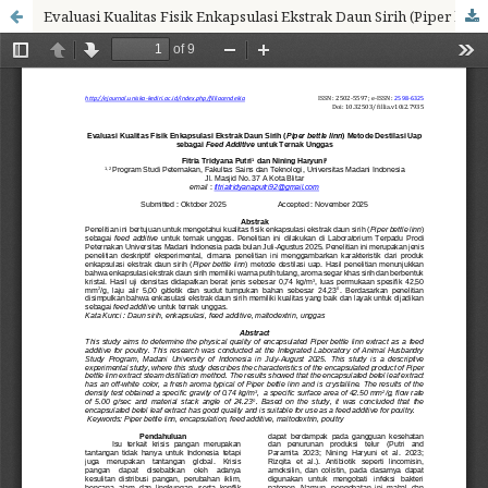
Evaluasi Kualitas Fisik Enkapsulasi Ekstrak Daun Sirih (Piper bettle linn) Metode Destilasi Uap sebagai Feed Additive untuk Ternak Unggas