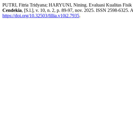
PUTRI, Fitria Tridyana; HARYUNI, Nining. Evaluasi Kualitas Fisik E
Cendekia
, [S.l.], v. 10, n. 2, p. 89-97, nov. 2025. ISSN 2598-6325. A
https://doi.org/10.32503/fillia.v10i2.7935
.