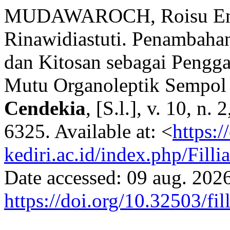
MUDAWAROCH, Roisu En
Rinawidiastuti. Penambaha
dan Kitosan sebagai Pengga
Mutu Organoleptik Sempo
Cendekia
, [S.l.], v. 10, n
6325. Available at: <
https:/
kediri.ac.id/index.php/Fill
Date accessed: 09 aug. 2026
https://doi.org/10.32503/fil