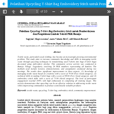
Pelatihan Upcycling T-Shirt Bag Embroidery Stitch untuk Pemberdayaan dan Pengelolaan Limbah Tekstil PKK Bumijo